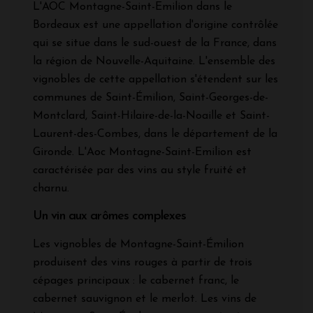
L'AOC Montagne-Saint-Emilion dans le
Bordeaux est une appellation d'origine contrôlée
qui se situe dans le sud-ouest de la France, dans
la région de Nouvelle-Aquitaine. L'ensemble des
vignobles de cette appellation s'étendent sur les
communes de Saint-Émilion, Saint-Georges-de-
Montclard, Saint-Hilaire-de-la-Noaille et Saint-
Laurent-des-Combes, dans le département de la
Gironde. L'Aoc Montagne-Saint-Emilion est
caractérisée par des vins au style fruité et
charnu.
Un vin aux arômes complexes
Les vignobles de Montagne-Saint-Émilion
produisent des vins rouges à partir de trois
cépages principaux : le cabernet franc, le
cabernet sauvignon et le merlot. Les vins de