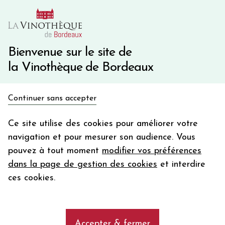
10€ de remise immédiate sur votre première commande
avec le code BIENVINO10
Une question ?
05 57 10 41 41
Bienvenue sur le site de
la Vinothèque de Bordeaux
Recevez 5€
Continuer sans accepter
en bon d'achat
Accueil
Bordeaux
Château FRANC BAUDRON
en vous inscrivant à notre newsletter
Ce site utilise des cookies pour améliorer votre
navigation et pour mesurer son audience. Vous
Votre
pouvez à tout moment
modifier vos préférences
email
dans la page de gestion des cookies
et interdire
En m’abonnant, j’accepte de recevoir la newsletter de la
ces cookies.
Vinothèque de Bordeaux.
Minimum de commande de 50€ h
frais de port. Durée de validité d’un mois
Accepter & fermer