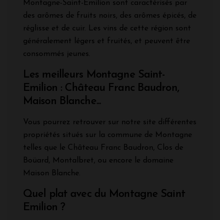
Montagne-Saint-Émilion sont caractérisés par
des arômes de fruits noirs, des arômes épicés, de
réglisse et de cuir. Les vins de cette région sont
généralement légers et fruités, et peuvent être
consommés jeunes.
Les meilleurs Montagne Saint-
Emilion : Château Franc Baudron,
Maison Blanche...
Vous pourrez retrouver sur notre site différentes
propriétés situés sur la commune de Montagne
telles que le Château Franc Baudron, Clos de
Boüard, Montalbret, ou encore le domaine
Maison Blanche.
Quel plat avec du Montagne Saint
Emilion ?