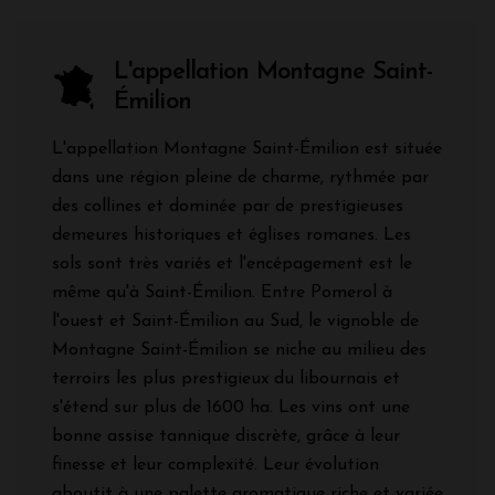
L'appellation Montagne Saint-
Émilion
L'appellation Montagne Saint-Émilion est située
dans une région pleine de charme, rythmée par
des collines et dominée par de prestigieuses
demeures historiques et églises romanes. Les
sols sont très variés et l'encépagement est le
même qu'à Saint-Émilion. Entre Pomerol à
l'ouest et Saint-Émilion au Sud, le vignoble de
Montagne Saint-Émilion se niche au milieu des
terroirs les plus prestigieux du libournais et
s'étend sur plus de 1600 ha. Les vins ont une
bonne assise tannique discrète, grâce à leur
finesse et leur complexité. Leur évolution
aboutit à une palette aromatique riche et variée