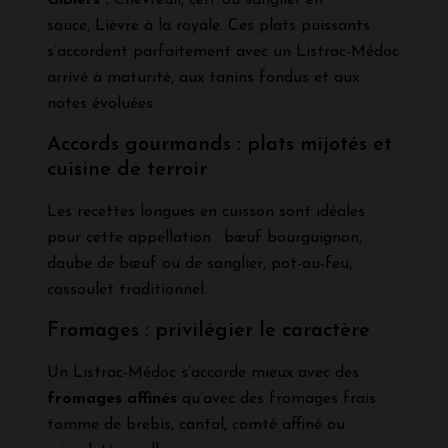
Gibiers :
Chevreuil, cerf ou sanglier en
sauce, Lièvre à la royale. Ces plats puissants
s’accordent parfaitement avec un Listrac-Médoc
arrivé à maturité, aux tanins fondus et aux
notes évoluées.
Accords gourmands : plats mijotés et
cuisine de terroir
Les recettes longues en cuisson sont idéales
pour cette appellation : bœuf bourguignon,
daube de bœuf ou de sanglier, pot-au-feu,
cassoulet traditionnel.
Fromages : privilégier le caractère
Un Listrac-Médoc s’accorde mieux avec des
fromages affinés
qu’avec des fromages frais :
tomme de brebis, cantal, comté affiné ou