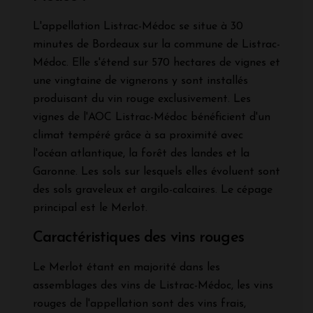
L'appellation Listrac-Médoc se situe à 30
minutes de Bordeaux sur la commune de Listrac-
Médoc. Elle s'étend sur 570 hectares de vignes et
une vingtaine de vignerons y sont installés
produisant du vin rouge exclusivement. Les
vignes de l'AOC Listrac-Médoc bénéficient d'un
climat tempéré grâce à sa proximité avec
l'océan atlantique, la forêt des landes et la
Garonne. Les sols sur lesquels elles évoluent sont
des sols graveleux et argilo-calcaires. Le cépage
principal est le Merlot.
Caractéristiques des vins rouges
Le Merlot étant en majorité dans les
assemblages des vins de Listrac-Médoc, les vins
rouges de l'appellation sont des vins frais,