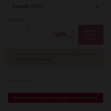
Bouteille 0,75 L
Quantité
Ajouter
€
14,90
au
TTC
panier
Il ne reste que 0 bouteille(s) disponible(s) en ligne dont
0 bouteille(s) en magasin.
Prévenez-moi lorsque le produit est disponible