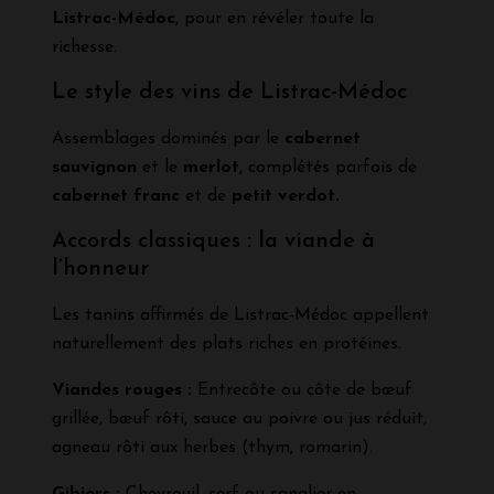
Listrac-Médoc
, pour en révéler toute la
richesse.
Le style des vins de Listrac-Médoc
Assemblages dominés par le
cabernet
sauvignon
et le
merlot
, complétés parfois de
cabernet franc
et de
petit verdot.
Accords classiques : la viande à
l’honneur
Les tanins affirmés de Listrac-Médoc appellent
naturellement des plats riches en protéines.
Viandes rouges :
Entrecôte ou côte de bœuf
grillée, bœuf rôti, sauce au poivre ou jus réduit,
agneau rôti aux herbes (thym, romarin).