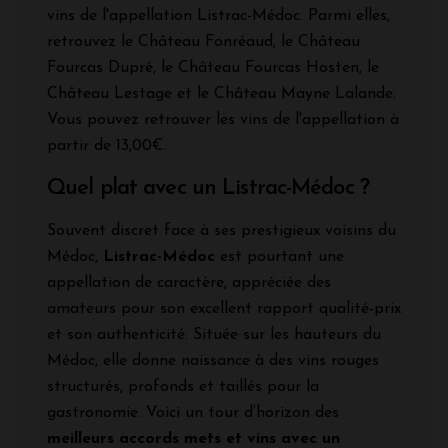
vins de l'appellation Listrac-Médoc. Parmi elles,
retrouvez le Château Fonréaud, le Château
Fourcas Dupré, le Château Fourcas Hosten, le
Château Lestage et le Château Mayne Lalande.
Vous pouvez retrouver les vins de l'appellation à
partir de 13,00€.
Quel plat avec un Listrac-Médoc ?
Souvent discret face à ses prestigieux voisins du
Médoc,
Listrac-Médoc
est pourtant une
appellation de caractère, appréciée des
amateurs pour son excellent rapport qualité-prix
et son authenticité. Située sur les hauteurs du
Médoc, elle donne naissance à des vins rouges
structurés, profonds et taillés pour la
gastronomie. Voici un tour d’horizon des
meilleurs accords mets et vins avec un