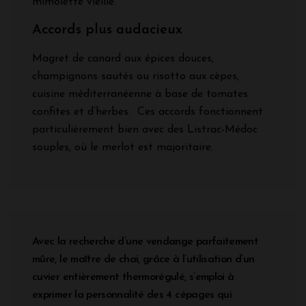
mimolette vieille.
Accords plus audacieux
Magret de canard aux épices douces,
champignons sautés ou risotto aux cèpes,
cuisine méditerranéenne à base de tomates
confites et d’herbes. Ces accords fonctionnent
particulièrement bien avec des Listrac-Médoc
souples, où le merlot est majoritaire.
Avec la recherche d’une vendange parfaitement
mûre, le maître de chai, grâce à l’utilisation d’un
cuvier entièrement thermorégulé, s’emploi à
exprimer la personnalité des 4 cépages qui