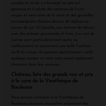
souples et ronds. Le bouquet au nez est
généreux et il exhale des senteurs de fruits
rouges et noirs avec de la mûre et des groseilles,
accompagnées d’épices douces, de réglisse ou
encore de cuir. En bouche, une texture de velours
avec des arômes gourmands et frais. Les vins de
Listrac sont particulièrement aptes au
vieillissement et conservent une belle fraîcheur
au fil du temps. Ils peuvent parfaitement vieillir
quelques années en cave mais seront également
charmeur dans leur jeunesse.
Château, liste des grands vins et prix
à la cave de la Vinothèque de
Bordeaux
Vous pouvez retrouver à la Vinothèque de
Bordeaux plusieurs propriétés proposant des