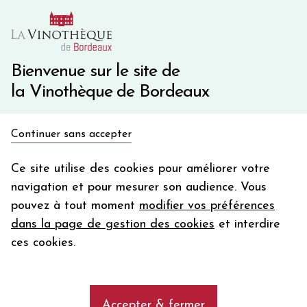
10€ de remise immédiate sur votre première commande
avec le code BIENVINO10
Une question ?
05 57 10 41 41
Bienvenue sur le site de
la Vinothèque de Bordeaux
Recevez 5€
Continuer sans accepter
en bon d'achat
Accueil
Bordeaux
Château FOURCAS DUPRÉ
en vous inscrivant à notre newsletter
Ce site utilise des cookies pour améliorer votre
navigation et pour mesurer son audience. Vous
Votre
pouvez à tout moment
modifier vos préférences
email
dans la page de gestion des cookies
et interdire
En m’abonnant, j’accepte de recevoir la newsletter de la
ces cookies.
Vinothèque de Bordeaux.
Minimum de commande de 50€ h
frais de port. Durée de validité d’un mois
Accepter & fermer