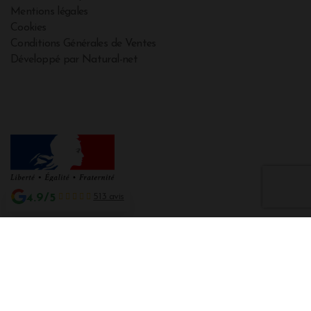
Mentions légales
Cookies
Conditions Générales de Ventes
Développé par Natural-net
4.9/5
513 avis
Interdiction de vente de boissons alcooliques aux mineurs de moins de 18
ans
La preuve de majorité de l'acheteur est exigée au moment de la vente en
ligne CODE DE LA SANTE PUBLIQUE, ART. L. 3342-1 et L. 3353-3
L'abus d'alcool est dangereux pour la santé. Sachez consommer avec
modération.