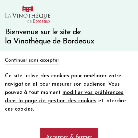
10€ de remise immédiate sur votre première commande
avec le code BIENVINO10
Une question ?
05 57 10 41 41
Bienvenue sur le site de
la Vinothèque de Bordeaux
Recevez 5€
Continuer sans accepter
en bon d'achat
Accueil
Bordeaux Primeurs 2025
LE RETOUT BLANC
en vous inscrivant à notre newsletter
Ce site utilise des cookies pour améliorer votre
navigation et pour mesurer son audience. Vous
Votre
pouvez à tout moment
modifier vos préférences
email
dans la page de gestion des cookies
et interdire
En m’abonnant, j’accepte de recevoir la newsletter de la
ces cookies.
Vinothèque de Bordeaux.
Minimum de commande de 50€ h
frais de port. Durée de validité d’un mois
Accepter & fermer