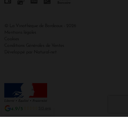
© La Vinothèque de Bordeaux - 2026
Mentions légales
Cookies
Conditions Générales de Ventes
Développé par Natural-net
4.9/5
513 avis
Interdiction de vente de boissons alcooliques aux mineurs de moins de 18
ans