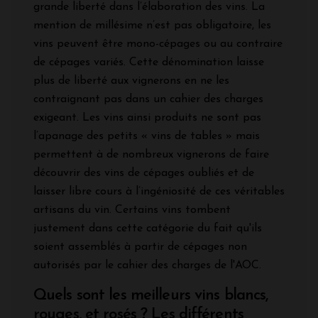
grande liberté dans l’élaboration des vins. La
mention de millésime n’est pas obligatoire, les
vins peuvent être mono-cépages ou au contraire
de cépages variés. Cette dénomination laisse
plus de liberté aux vignerons en ne les
contraignant pas dans un cahier des charges
exigeant. Les vins ainsi produits ne sont pas
l’apanage des petits « vins de tables » mais
permettent à de nombreux vignerons de faire
découvrir des vins de cépages oubliés et de
laisser libre cours à l’ingéniosité de ces véritables
artisans du vin. Certains vins tombent
justement dans cette catégorie du fait qu'ils
soient assemblés à partir de cépages non
autorisés par le cahier des charges de l'AOC.
Quels sont les meilleurs vins blancs,
rouges, et rosés ? Les différents