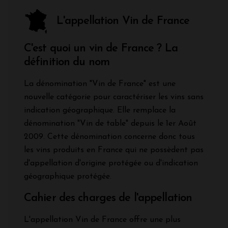
L'appellation Vin de France
C'est quoi un vin de France ? La
définition du nom
La dénomination "Vin de France" est une
nouvelle catégorie pour caractériser les vins sans
indication géographique. Elle remplace la
dénomination "Vin de table" depuis le 1er Août
2009. Cette dénomination concerne donc tous
les vins produits en France qui ne possèdent pas
d'appellation d'origine protégée ou d'indication
géographique protégée.
Cahier des charges de l'appellation
L'appellation Vin de France offre une plus