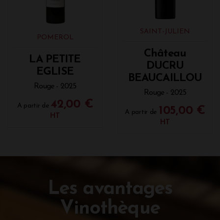
SAINT-JULIEN
POMEROL
Château
LA PETITE
DUCRU
EGLISE
BEAUCAILLOU
Rouge - 2025
Rouge - 2025
42,00 €
A partir de
105,00 €
A partir de
HT
HT
Les avantages
Vinothèque