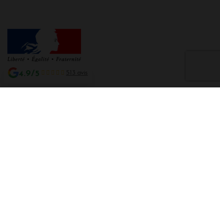
4.9/5
513 avis
Interdiction de vente de boissons alcooliques aux mineurs de moins de 18
ans
La preuve de majorité de l'acheteur est exigée au moment de la vente en
ligne CODE DE LA SANTE PUBLIQUE, ART. L. 3342-1 et L. 3353-3
L'abus d'alcool est dangereux pour la santé. Sachez consommer avec
modération.