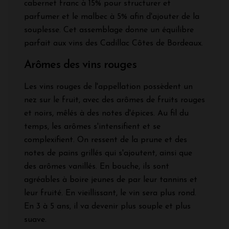
cabernet franc à 15% pour structurer et
parfumer et le malbec à 5% afin d'ajouter de la
souplesse. Cet assemblage donne un équilibre
parfait aux vins des Cadillac Côtes de Bordeaux.
Arômes des vins rouges
Les vins rouges de l'appellation possèdent un
nez sur le fruit, avec des arômes de fruits rouges
et noirs, mêlés à des notes d'épices. Au fil du
temps, les arômes s'intensifient et se
complexifient. On ressent de la prune et des
notes de pains grillés qui s'ajoutent, ainsi que
des arômes vanillés. En bouche, ils sont
agréables à boire jeunes de par leur tannins et
leur fruité. En vieillissant, le vin sera plus rond.
En 3 à 5 ans, il va devenir plus souple et plus
suave.