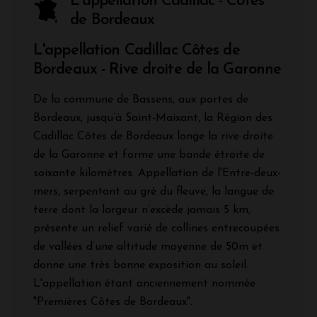
L'appellation Cadillac - Côtes
de Bordeaux
L'appellation Cadillac Côtes de
Bordeaux - Rive droite de la Garonne
De la commune de Bassens, aux portes de
Bordeaux, jusqu’à Saint-Maixant, la Région des
Cadillac Côtes de Bordeaux longe la rive droite
de la Garonne et forme une bande étroite de
soixante kilomètres. Appellation de l'Entre-deux-
mers, serpentant au gré du fleuve, la langue de
terre dont la largeur n’excède jamais 5 km,
présente un relief varié de collines entrecoupées
de vallées d’une altitude moyenne de 50m et
donne une très bonne exposition au soleil.
L'appellation étant anciennement nommée
"Premières Côtes de Bordeaux".