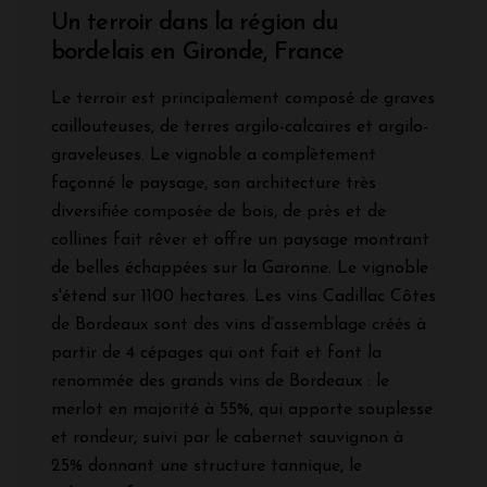
Un terroir dans la région du
bordelais en Gironde, France
Le terroir est principalement composé de graves
caillouteuses, de terres argilo-calcaires et argilo-
graveleuses. Le vignoble a complètement
façonné le paysage, son architecture très
diversifiée composée de bois, de près et de
collines fait rêver et offre un paysage montrant
de belles échappées sur la Garonne. Le vignoble
s'étend sur 1100 hectares. Les vins Cadillac Côtes
de Bordeaux sont des vins d’assemblage créés à
partir de 4 cépages qui ont fait et font la
renommée des grands vins de Bordeaux : le
merlot en majorité à 55%, qui apporte souplesse
et rondeur, suivi par le cabernet sauvignon à
25% donnant une structure tannique, le