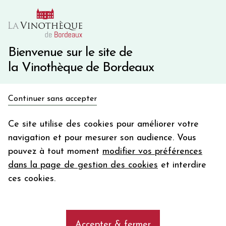
10€ de remise immédiate sur votre première commande
avec le code BIENVINO10
Une question ?
05 57 10 41 41
Bienvenue sur le site de
la Vinothèque de Bordeaux
Recevez 5€
Continuer sans accepter
en bon d'achat
Accueil
Bordeaux Primeurs 2025
Château REYNON
en vous inscrivant à notre newsletter
Ce site utilise des cookies pour améliorer votre
navigation et pour mesurer son audience. Vous
Votre
pouvez à tout moment
modifier vos préférences
email
dans la page de gestion des cookies
et interdire
En m’abonnant, j’accepte de recevoir la newsletter de la
ces cookies.
Vinothèque de Bordeaux.
Minimum de commande de 50€ h
frais de port. Durée de validité d’un mois
Accepter & fermer