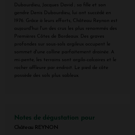
Dubourdieu, Jacques David ; sa fille et son
gendre Denis Dubourdieu, lui ont succédé en
1976. Grâce à leurs efforts, Château Reynon est
aujourd'hui l'un des crus les plus renommés des
Premières Côtes de Bordeaux. Des graves
profondes sur sous-sols argileux occupent le
sommet d'une colline parfaitement drainée. A
mi-pente, les terrains sont argilo-calcaires et le
rocher affleure par endroit. Le pied de côte
possède des sols plus sableux.
Notes de dégustation pour
Château REYNON