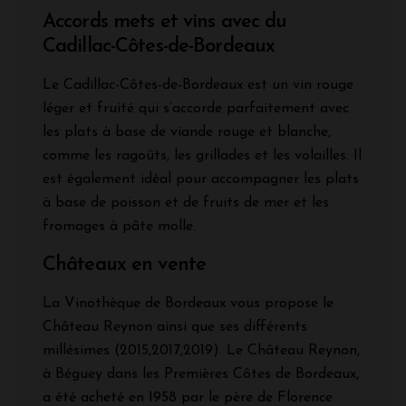
Accords mets et vins avec du
Cadillac-Côtes-de-Bordeaux
Le Cadillac-Côtes-de-Bordeaux est un vin rouge
léger et fruité qui s’accorde parfaitement avec
les plats à base de viande rouge et blanche,
comme les ragoûts, les grillades et les volailles. Il
est également idéal pour accompagner les plats
à base de poisson et de fruits de mer et les
fromages à pâte molle.
Châteaux en vente
La Vinothèque de Bordeaux vous propose le
Château Reynon ainsi que ses différents
millésimes (2015,2017,2019). Le Château Reynon,
à Béguey dans les Premières Côtes de Bordeaux,
a été acheté en 1958 par le père de Florence