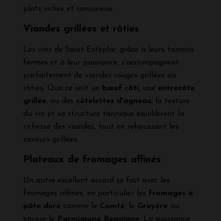
plats riches et savoureux.
Viandes grillées et rôties
Les vins de Saint-Estèphe, grâce à leurs tannins
fermes et à leur puissance, s’accompagnent
parfaitement de viandes rouges grillées ou
rôties. Que ce soit un
bœuf rôti
, une
entrecôte
grillée
, ou des
côtelettes d'agneau
, la texture
du vin et sa structure tannique équilibrent la
richesse des viandes, tout en rehaussant les
saveurs grillées.
Plateaux de fromages affinés
Un autre excellent accord se fait avec les
fromages affinés, en particulier les
fromages à
pâte dure
comme le
Comté
, le
Gruyère
ou
encore le
Parmigiano Reggiano
. La puissance