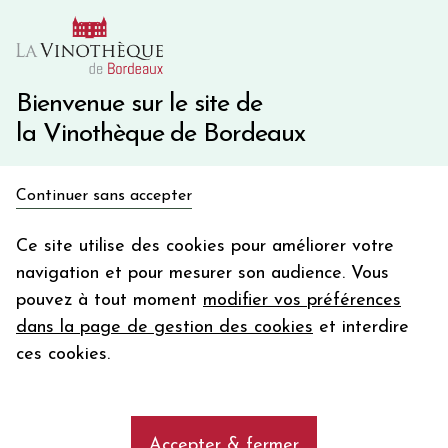
10€ de remise immédiate sur votre première commande
avec le code BIENVINO10
Une question ?
05 57 10 41 41
Bienvenue sur le site de
la Vinothèque de Bordeaux
Recevez 5€
Continuer sans accepter
en bon d'achat
Accueil
Bordeaux Primeurs 2025
Château DOMEYNE
en vous inscrivant à notre newsletter
Ce site utilise des cookies pour améliorer votre
navigation et pour mesurer son audience. Vous
Votre
pouvez à tout moment
modifier vos préférences
email
dans la page de gestion des cookies
et interdire
En m’abonnant, j’accepte de recevoir la newsletter de la
ces cookies.
Vinothèque de Bordeaux.
Minimum de commande de 50€ h
frais de port. Durée de validité d’un mois
Accepter & fermer