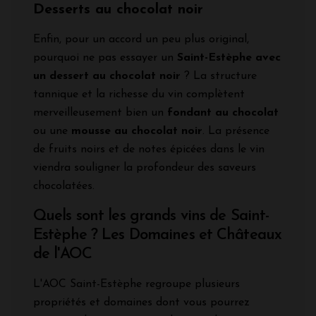
Desserts au chocolat noir
Enfin, pour un accord un peu plus original,
pourquoi ne pas essayer un
Saint-Estèphe avec
un dessert au chocolat noir
? La structure
tannique et la richesse du vin complètent
merveilleusement bien un
fondant au chocolat
ou une
mousse au chocolat noir
. La présence
de fruits noirs et de notes épicées dans le vin
viendra souligner la profondeur des saveurs
chocolatées.
Quels sont les grands vins de Saint-
Estèphe ? Les Domaines et Châteaux
de l'AOC
L'AOC Saint-Estèphe regroupe plusieurs
propriétés et domaines dont vous pourrez