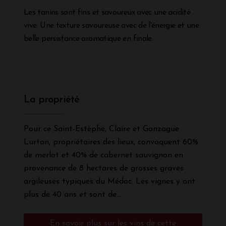
Les tanins sont fins et savoureux avec une acidité
vive. Une texture savoureuse avec de l'énergie et une
belle persistance aromatique en finale.
La propriété
Pour ce Saint-Estèphe, Claire et Gonzague
Lurton, propriétaires des lieux, convoquent 60%
de merlot et 40% de cabernet sauvignon en
provenance de 8 hectares de grosses graves
argileuses typiques du Médoc. Les vignes y ont
plus de 40 ans et sont de...
En savoir plus sur les vins de cette