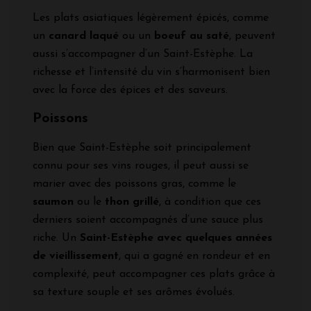
Les plats asiatiques légèrement épicés, comme
un
canard laqué
ou un
boeuf au saté
, peuvent
aussi s’accompagner d’un Saint-Estèphe. La
richesse et l’intensité du vin s’harmonisent bien
avec la force des épices et des saveurs.
Poissons
Bien que Saint-Estèphe soit principalement
connu pour ses vins rouges, il peut aussi se
marier avec des poissons gras, comme le
saumon
ou le
thon grillé
, à condition que ces
derniers soient accompagnés d’une sauce plus
riche. Un
Saint-Estèphe avec quelques années
de vieillissement
, qui a gagné en rondeur et en
complexité, peut accompagner ces plats grâce à
sa texture souple et ses arômes évolués.