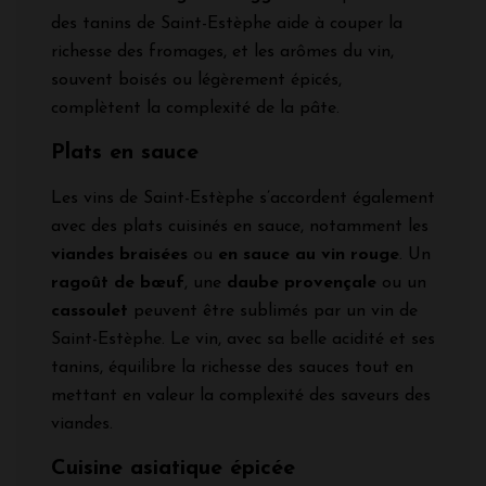
des tanins de Saint-Estèphe aide à couper la
richesse des fromages, et les arômes du vin,
souvent boisés ou légèrement épicés,
complètent la complexité de la pâte.
Plats en sauce
Les vins de Saint-Estèphe s’accordent également
avec des plats cuisinés en sauce, notamment les
viandes braisées
ou
en sauce au vin rouge
. Un
ragoût de bœuf
, une
daube provençale
ou un
cassoulet
peuvent être sublimés par un vin de
Saint-Estèphe. Le vin, avec sa belle acidité et ses
tanins, équilibre la richesse des sauces tout en
mettant en valeur la complexité des saveurs des
viandes.
Cuisine asiatique épicée