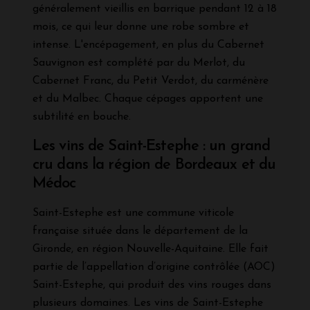
généralement vieillis en barrique pendant 12 à 18
mois, ce qui leur donne une robe sombre et
intense. L'encépagement, en plus du Cabernet
Sauvignon est complété par du Merlot, du
Cabernet Franc, du Petit Verdot, du carménère
et du Malbec. Chaque cépages apportent une
subtilité en bouche.
Les vins de Saint-Estephe : un grand
cru dans la région de Bordeaux et du
Médoc
Saint-Estephe est une commune viticole
française située dans le département de la
Gironde, en région Nouvelle-Aquitaine. Elle fait
partie de l’appellation d’origine contrôlée (AOC)
Saint-Estephe, qui produit des vins rouges dans
plusieurs domaines. Les vins de Saint-Estephe