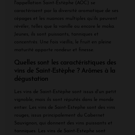
l'appellation Saint-Estèphe (AOC) se
caractérisent par la diversité aromatique de ses
cépages et les nuances multiples qu’ils peuvent
révéler, telles que la vanille ou encore le moka.
Jeunes, ils sont puissants, tanniques et
concentrés. Une fois vieillis, le fruit en pleine
maturité apporte rondeur et finesse.
Quelles sont les caractéristiques des
vins de Saint-Estèphe ? Arômes à la
dégustation
Les vins de Saint-Estèphe sont issus d'un petit
vignoble, mais ils sont réputés dans le monde
entier. Les vins de Saint-Estephe sont des vins
rouges, issus principalement du Cabernet
Sauvignon, qui donnent des vins puissants et
tanniques. Les vins de Saint-Estephe sont