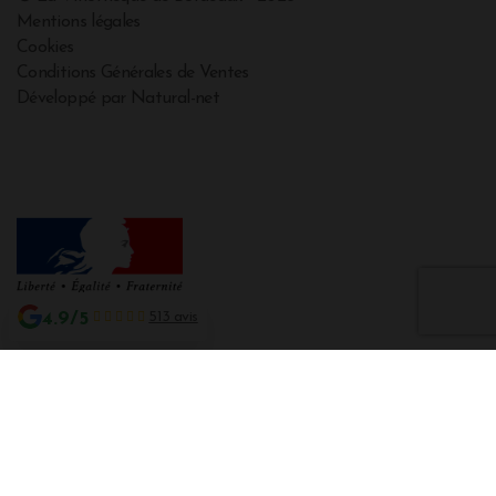
Mentions légales
Cookies
Conditions Générales de Ventes
Développé par Natural-net
4.9/5
513 avis
Interdiction de vente de boissons alcooliques aux mineurs de moins de 18
ans
La preuve de majorité de l'acheteur est exigée au moment de la vente en
ligne CODE DE LA SANTE PUBLIQUE, ART. L. 3342-1 et L. 3353-3
L'abus d'alcool est dangereux pour la santé. Sachez consommer avec