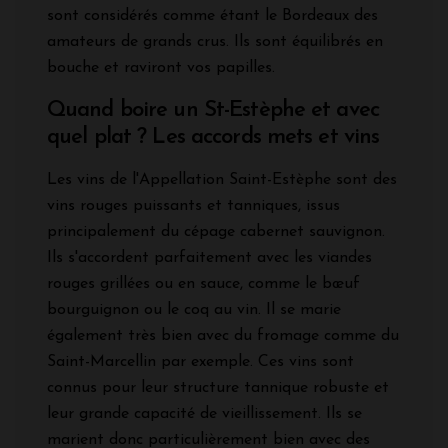
sont considérés comme étant le Bordeaux des
amateurs de grands crus. Ils sont équilibrés en
bouche et raviront vos papilles.
Quand boire un St-Estèphe et avec
quel plat ? Les accords mets et vins
Les vins de l'Appellation Saint-Estèphe sont des
vins rouges puissants et tanniques, issus
principalement du cépage cabernet sauvignon.
Ils s'accordent parfaitement avec les viandes
rouges grillées ou en sauce, comme le bœuf
bourguignon ou le coq au vin. Il se marie
également très bien avec du fromage comme du
Saint-Marcellin par exemple. Ces vins sont
connus pour leur structure tannique robuste et
leur grande capacité de vieillissement. Ils se
marient donc particulièrement bien avec des