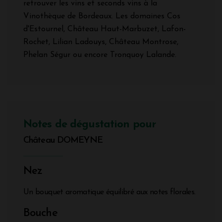
retrouver les vins et seconds vins à la
Vinothèque de Bordeaux. Les domaines Cos
d'Estournel, Château Haut-Marbuzet, Lafon-
Rochet, Lilian Ladouys, Château Montrose,
Phelan Ségur ou encore Tronquoy Lalande.
Notes de dégustation pour
Château DOMEYNE
Nez
Un bouquet aromatique équilibré aux notes florales.
Bouche