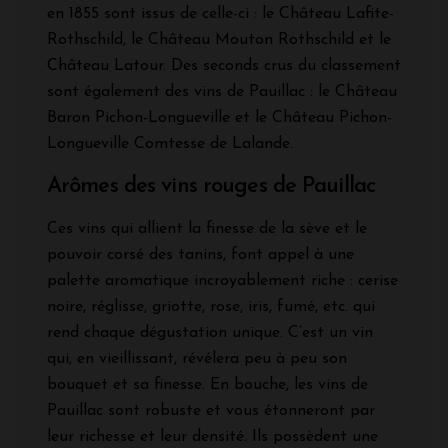
en 1855 sont issus de celle-ci : le Château Lafite-
Rothschild, le Château Mouton Rothschild et le
Château Latour. Des seconds crus du classement
sont également des vins de Pauillac : le Château
Baron Pichon-Longueville et le Château Pichon-
Longueville Comtesse de Lalande.
Arômes des vins rouges de Pauillac
Ces vins qui allient la finesse de la sève et le
pouvoir corsé des tanins, font appel à une
palette aromatique incroyablement riche : cerise
noire, réglisse, griotte, rose, iris, fumé, etc. qui
rend chaque dégustation unique. C’est un vin
qui, en vieillissant, révélera peu à peu son
bouquet et sa finesse. En bouche, les vins de
Pauillac sont robuste et vous étonneront par
leur richesse et leur densité. Ils possèdent une