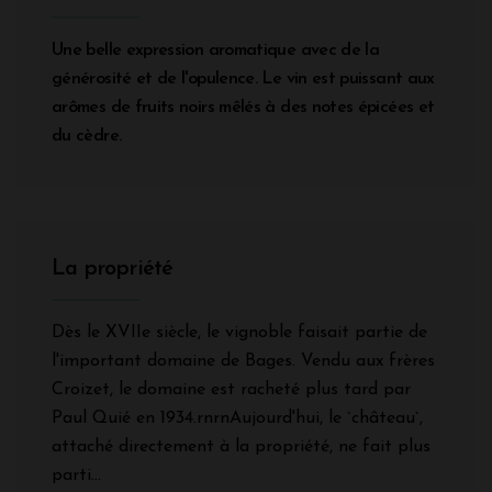
Une belle expression aromatique avec de la
générosité et de l'opulence. Le vin est puissant aux
arômes de fruits noirs mêlés à des notes épicées et
du cèdre.
La propriété
Dès le XVIIe siècle, le vignoble faisait partie de
l'important domaine de Bages. Vendu aux frères
Croizet, le domaine est racheté plus tard par
Paul Quié en 1934.rnrnAujourd'hui, le `château`,
attaché directement à la propriété, ne fait plus
parti...