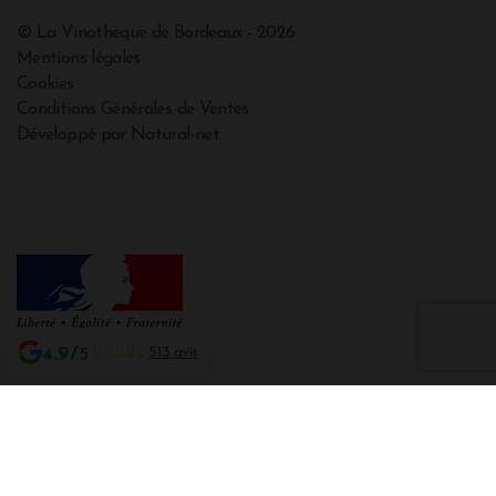
© La Vinothèque de Bordeaux - 2026
Mentions légales
Cookies
Conditions Générales de Ventes
Développé par Natural-net
4.9/5
513 avis
Interdiction de vente de boissons alcooliques aux mineurs de moins de 18
ans
La preuve de majorité de l'acheteur est exigée au moment de la vente en
ligne CODE DE LA SANTE PUBLIQUE, ART. L. 3342-1 et L. 3353-3