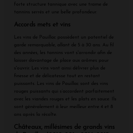
forte structure tannique avec une trame de
tannins serrés et une belle profondeur.
Accords mets et vins
Les vins de Pauillac possèdent un potentiel de
garde remarquable, allant de 5 à 30 ans. Au fil
des années, les tannins vont s'arrondir afin de
laisser davantage de place aux arômes pour
s'ouvrir. Les vins vont ainsi délivrer plus de
finesse et de délicatesse tout en restant
puissants. Les vins de Pauillac sont des vins
rouges puissants qui s’accordent parfaitement
avec les viandes rouges et les plats en sauce. Ils
sont généralement à leur meilleur entre 4 et 8
ans après la récolte.
Châteaux, millésimes de grands vins