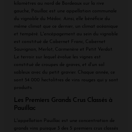
kilomètres au nord de Bordeaux sur la rive
gauche, Pauillac est une appellation communale
du vignoble du Médoc. Ainsi, elle bénéficie du
même climat que ce dernier, un climat océanique
et tempéré. L'encépagement au sein du vignoble
est constitué de Cabernet Franc, Cabernet
Sauvignon, Merlot, Carmenère et Petit Verdot.
Le terroir sur lequel évolue les vignes est
constitué de croupes de graves, et d'un sol
sableux avec du petit gravier. Chaque année, ce
sont 54 000 hectolitres de vins rouges qui y sont
produits.
Les Premiers Grands Crus Classés à
Pauillac
L'appellation Pauillac est une concentration de
grands vins puisque 3 des 5 premiers crus classés