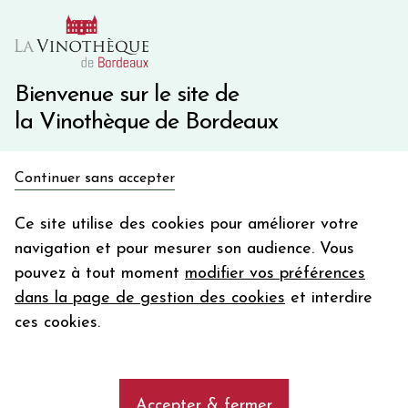
10€ de remise immédiate sur votre première commande
avec le code BIENVINO10
Une question ?
05 57 10 41 41
Bienvenue sur le site de
la Vinothèque de Bordeaux
Recevez 5€
Continuer sans accepter
en bon d'achat
Accueil
Bordeaux Primeurs 2025
Château CROIZET BAGES
en vous inscrivant à notre newsletter
Ce site utilise des cookies pour améliorer votre
navigation et pour mesurer son audience. Vous
Votre
pouvez à tout moment
modifier vos préférences
email
dans la page de gestion des cookies
et interdire
En m’abonnant, j’accepte de recevoir la newsletter de la
ces cookies.
Vinothèque de Bordeaux.
Minimum de commande de 50€ h
frais de port. Durée de validité d’un mois
Accepter & fermer