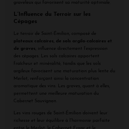
graveleux qui favorisent sa maturité optimale.
L’Influence du Terroir sur les
Cépages
Le terroir de Saint-Émilion, composé de
plateaux calcaires, de sols argilo-calcaires et
de graves
, influence directement l’expression
des cépages. Les sols calcaires apportent
fraîcheur et minéralité, tandis que les sols
argileux favorisent une maturation plus lente du
Merlot, renforçant ainsi la concentration
aromatique des vins. Les graves, quant à elles,
permettent une meilleure maturation du
Cabernet Sauvignon.
Les vins rouges de Saint-Émilion doivent leur
richesse et leur équilibre à l’harmonie parfaite
entre le Merlot, le Cabernet Franc et le