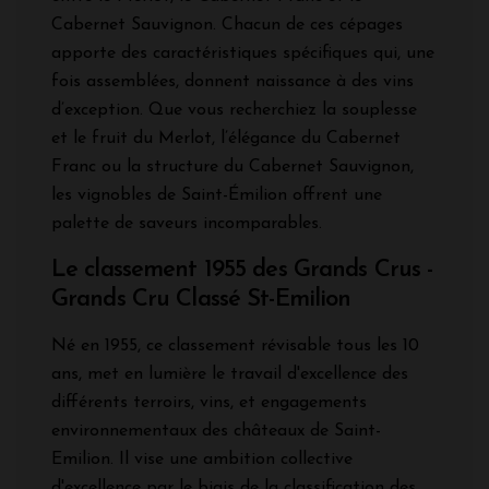
Cabernet Sauvignon. Chacun de ces cépages
apporte des caractéristiques spécifiques qui, une
fois assemblées, donnent naissance à des vins
d’exception. Que vous recherchiez la souplesse
et le fruit du Merlot, l’élégance du Cabernet
Franc ou la structure du Cabernet Sauvignon,
les vignobles de Saint-Émilion offrent une
palette de saveurs incomparables.
Le classement 1955 des Grands Crus -
Grands Cru Classé St-Emilion
Né en 1955, ce classement révisable tous les 10
ans, met en lumière le travail d'excellence des
différents terroirs, vins, et engagements
environnementaux des châteaux de Saint-
Emilion. Il vise une ambition collective
d'excellence par le biais de la classification des