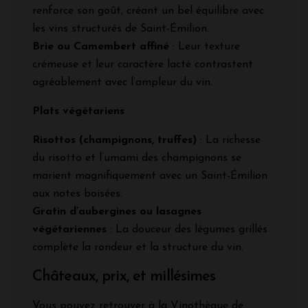
renforce son goût, créant un bel équilibre avec
les vins structurés de Saint-Émilion.
Brie ou Camembert affiné
: Leur texture
crémeuse et leur caractère lacté contrastent
agréablement avec l’ampleur du vin.
Plats végétariens
Risottos (champignons, truffes)
: La richesse
du risotto et l’umami des champignons se
marient magnifiquement avec un Saint-Émilion
aux notes boisées.
Gratin d’aubergines ou lasagnes
végétariennes
: La douceur des légumes grillés
complète la rondeur et la structure du vin.
Châteaux, prix, et millésimes
Vous pouvez retrouver à la Vinothèque de