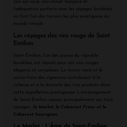
Son sol varié, son climat tempéré et
l’adéquation parfaite avec les cépages bordelais
en font l’un des terroirs les plus prestigieux du
monde viticole.
Les cépages des vins rouge de Saint
Emilion
Saint-Émilion, l’un des joyaux du vignoble
bordelais, est réputé pour ses vins rouges
élégants et complexes. Le terroir varié et le
savoir-faire des vignerons contribuent à la
richesse et à la diversité des vins produits dans
cette appellation prestigieuse. L’encépagement
de Saint-Émilion repose principalement sur trois
cépages :
le Merlot, le Cabernet Franc et le
Cabernet Sauvignon
.
Le Merlot : L’Âme de Saint-Émilion