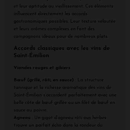
et leur aptitude au vieillissement. Ces éléments
influencent directement les accords
gastronomiques possibles. Leur texture veloutée
et leurs arômes complexes en font des
compagnons idéaux pour de nombreux plats.
Accords classiques avec les vins de
Saint-Émilion
Viandes rouges et gibiers
Bœuf (grillé, rôti, en sauce)
: La structure
tannique et la richesse aromatique des vins de
Saint-Émilion s’accordent parfaitement avec une
belle côte de bœuf grillée ou un filet de bœuf en
sauce au poivre.
Agneau
: Un gigot d’agneau rôti aux herbes
trouve un parfait écho dans la rondeur du