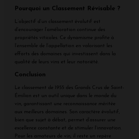
Pourquoi un Classement Révisable ?
L’objectif d’un classement évolutif est
d’encourager l’amélioration continue des
propriétés viticoles. Ce dynamisme profite à
l’ensemble de l’appellation en valorisant les
efforts des domaines qui investissent dans la
qualité de leurs vins et leur notoriété.
Conclusion
Le classement de 1955 des Grands Crus de Saint-
Émilion est un outil unique dans le monde du
vin, garantissant une reconnaissance méritée
aux meilleurs domaines. Son caractère évolutif,
bien que sujet à débat, permet d’assurer une
excellence constante et de stimuler l’innovation.
Pour les amateurs de vin, il reste un repère