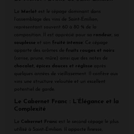
Le
Merlot
est le cépage dominant dans
l’assemblage des vins de Saint-Émilion,
représentant souvent 60 à 80 % de la
composition. Il est apprécié pour sa
rondeur
, sa
souplesse
et son
fruité intense
. Ce cépage
apporte des arômes de
fruits rouges et noirs
(cerise, prune, mûre) ainsi que des notes de
chocolat, épices douces et réglisse
après
quelques années de vieillissement. Il confère aux
vins une structure veloutée et un excellent
potentiel de garde.
Le Cabernet Franc : L’Élégance et la
Complexité
Le
Cabernet Franc
est le second cépage le plus
utilisé à Saint-Émilion. Il apporte finesse,