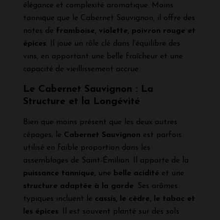
élégance et complexité aromatique. Moins
tannique que le Cabernet Sauvignon, il offre des
notes de
framboise, violette, poivron rouge et
épices
. Il joue un rôle clé dans l’équilibre des
vins, en apportant une belle fraîcheur et une
capacité de vieillissement accrue.
Le Cabernet Sauvignon : La
Structure et la Longévité
Bien que moins présent que les deux autres
cépages, le
Cabernet Sauvignon
est parfois
utilisé en faible proportion dans les
assemblages de Saint-Émilion. Il apporte de la
puissance tannique
, une
belle acidité
et une
structure adaptée à la garde
. Ses arômes
typiques incluent le
cassis, le cèdre, le tabac et
les épices
. Il est souvent planté sur des sols