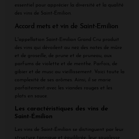
essentiel pour apprécier la diversité et la qualité
des vins de Saint-Émilion.
Accord mets et vin de Saint-Emilion
L'appellation Saint-Emilion Grand Cru produit
des vins qui dévoilent au nez des notes de mûre
et de groseille, de prune et de pruneau, aux
parfums de violette et de menthe. Parfois, de
gibier et de musc au vieillissement. Voici toute la
complexité de ses arômes. Ainsi, il se marie
parfaitement avec les viandes rouges et les
plats en sauce.
Les caractéristiques des vins de
Saint-Émilion
Les vins de Saint-Émilion se distinguent par leur
structure tannique et équilibrée, leur souplesse