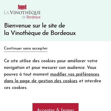
10€ de remise immédiate sur votre première commande
avec le code BIENVINO10
Une question ?
05 57 10 41 41
Bienvenue sur le site de
la Vinothèque de Bordeaux
Recevez 5€
Continuer sans accepter
en bon d'achat
Accueil
Bordeaux Primeurs 2025
Château PAVIE
en vous inscrivant à notre newsletter
Ce site utilise des cookies pour améliorer votre
navigation et pour mesurer son audience. Vous
Votre
pouvez à tout moment
modifier vos préférences
email
dans la page de gestion des cookies
et interdire
En m’abonnant, j’accepte de recevoir la newsletter de la
ces cookies.
Vinothèque de Bordeaux.
Minimum de commande de 50€ h
frais de port. Durée de validité d’un mois
Accepter & fermer