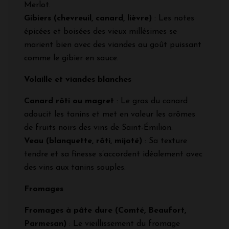
Merlot.
Gibiers (chevreuil, canard, lièvre)
: Les notes
épicées et boisées des vieux millésimes se
marient bien avec des viandes au goût puissant
comme le gibier en sauce.
Volaille et viandes blanches
Canard rôti ou magret
: Le gras du canard
adoucit les tanins et met en valeur les arômes
de fruits noirs des vins de Saint-Émilion.
Veau (blanquette, rôti, mijoté)
: Sa texture
tendre et sa finesse s’accordent idéalement avec
des vins aux tanins souples.
Fromages
Fromages à pâte dure (Comté, Beaufort,
Parmesan)
: Le vieillissement du fromage