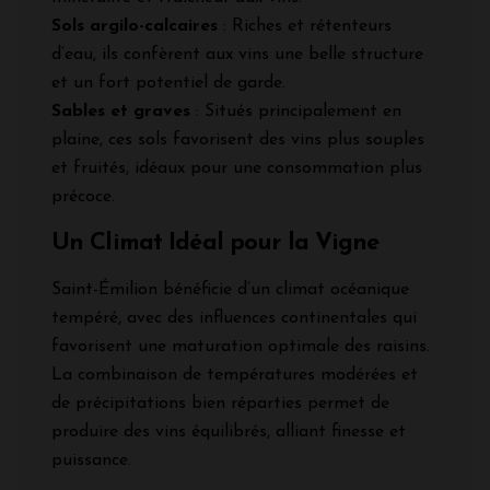
Sols argilo-calcaires
: Riches et rétenteurs
d’eau, ils confèrent aux vins une belle structure
et un fort potentiel de garde.
Sables et graves
: Situés principalement en
plaine, ces sols favorisent des vins plus souples
et fruités, idéaux pour une consommation plus
précoce.
Un Climat Idéal pour la Vigne
Saint-Émilion bénéficie d’un climat océanique
tempéré, avec des influences continentales qui
favorisent une maturation optimale des raisins.
La combinaison de températures modérées et
de précipitations bien réparties permet de
produire des vins équilibrés, alliant finesse et
puissance.