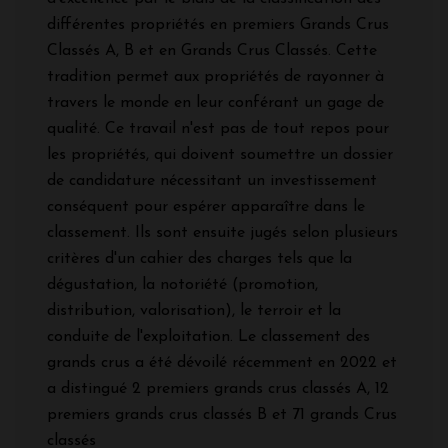
différentes propriétés en premiers Grands Crus
Classés A, B et en Grands Crus Classés. Cette
tradition permet aux propriétés de rayonner à
travers le monde en leur conférant un gage de
qualité. Ce travail n'est pas de tout repos pour
les propriétés, qui doivent soumettre un dossier
de candidature nécessitant un investissement
conséquent pour espérer apparaître dans le
classement. Ils sont ensuite jugés selon plusieurs
critères d'un cahier des charges tels que la
dégustation, la notoriété (promotion,
distribution, valorisation), le terroir et la
conduite de l'exploitation. Le classement des
grands crus a été dévoilé récemment en 2022 et
a distingué 2 premiers grands crus classés A, 12
premiers grands crus classés B et 71 grands Crus
classés