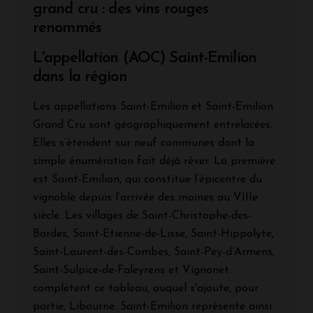
grand cru : des vins rouges
renommés
L'appellation (AOC) Saint-Emilion
dans la région
Les appellations Saint-Emilion et Saint-Emilion
Grand Cru sont géographiquement entrelacées.
Elles s’étendent sur neuf communes dont la
simple énumération fait déjà rêver. La première
est Saint-Emilion, qui constitue l’épicentre du
vignoble depuis l’arrivée des moines au VIIIe
siècle. Les villages de Saint-Christophe-des-
Bardes, Saint-Etienne-de-Lisse, Saint-Hippolyte,
Saint-Laurent-des-Combes, Saint-Pey-d’Armens,
Saint-Sulpice-de-Faleyrens et Vignonet
complètent ce tableau, auquel s'ajoute, pour
partie, Libourne. Saint-Emilion représente ainsi