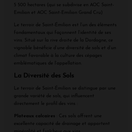
5 500 hectares (qui se subdivise en AOC Saint-
Emilion et AOC Saint-Emilion Grand Cru)
Le terroir de Saint-Émilion est l’un des éléments
fondamentaux qui façonnent l’identité de ses
vins. Situé sur la rive droite de la Dordogne, ce
vignoble bénéficie d’une diversité de sols et d’un
climat favorable à la culture des cépages
emblématiques de l’appellation.
La Diversité des Sols
Le terroir de Saint-Émilion se distingue par une
grande variété de sols, qui influencent
directement le profil des vins :
Plateaux calcaires
: Ces sols offrent une
excellente capacité de drainage et apportent
minéralité et fraîcheur aux vins.