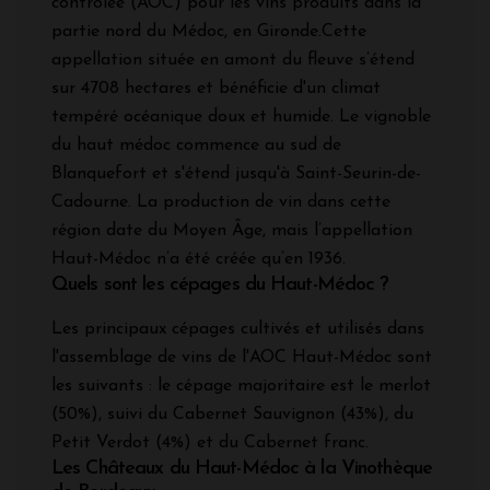
contrôlée (AOC) pour les vins produits dans la
partie nord du Médoc, en Gironde.Cette
appellation située en amont du fleuve s’étend
sur 4708 hectares et bénéficie d'un climat
tempéré océanique doux et humide. Le vignoble
du haut médoc commence au sud de
Blanquefort et s'étend jusqu'à Saint-Seurin-de-
Cadourne. La production de vin dans cette
région date du Moyen Âge, mais l’appellation
Haut-Médoc n’a été créée qu’en 1936.
Quels sont les cépages du Haut-Médoc ?
Les principaux cépages cultivés et utilisés dans
l'assemblage de vins de l'AOC Haut-Médoc sont
les suivants : le cépage majoritaire est le merlot
(50%), suivi du Cabernet Sauvignon (43%), du
Petit Verdot (4%) et du Cabernet franc.
Les Châteaux du Haut-Médoc à la Vinothèque