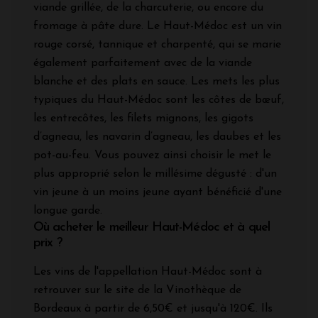
viande grillée, de la charcuterie, ou encore du
fromage à pâte dure. Le Haut-Médoc est un vin
rouge corsé, tannique et charpenté, qui se marie
également parfaitement avec de la viande
blanche et des plats en sauce. Les mets les plus
typiques du Haut-Médoc sont les côtes de bœuf,
les entrecôtes, les filets mignons, les gigots
d’agneau, les navarin d’agneau, les daubes et les
pot-au-feu. Vous pouvez ainsi choisir le met le
plus approprié selon le millésime dégusté : d'un
vin jeune à un moins jeune ayant bénéficié d'une
longue garde.
Où acheter le meilleur Haut-Médoc et à quel
prix ?
Les vins de l'appellation Haut-Médoc sont à
retrouver sur le site de la Vinothèque de
Bordeaux à partir de 6,50€ et jusqu'à 120€. Ils