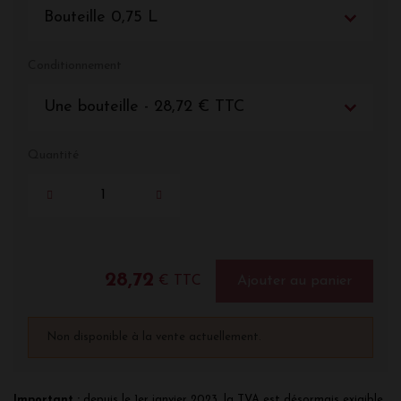
Bouteille 0,75 L
Conditionnement
Une bouteille - 28,72 € TTC
Quantité
28,72
€ TTC
Ajouter au panier
Non disponible à la vente actuellement.
Important :
depuis le 1er janvier 2023, la TVA est désormais exigible