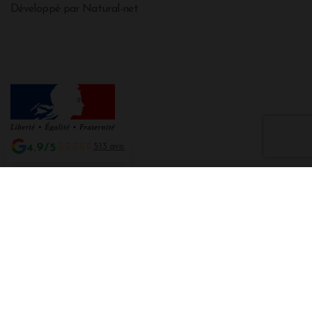
Développé par Natural-net
4.9/5
513 avis
Interdiction de vente de boissons alcooliques aux mineurs de moins de 18
ans
La preuve de majorité de l'acheteur est exigée au moment de la vente en
ligne CODE DE LA SANTE PUBLIQUE, ART. L. 3342-1 et L. 3353-3
L'abus d'alcool est dangereux pour la santé. Sachez consommer avec
modération.