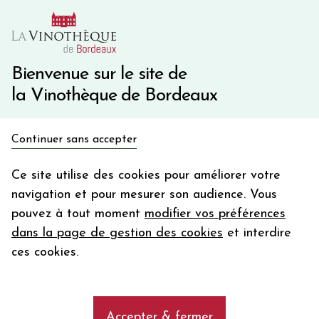
10€ de remise immédiate sur votre première commande
avec le code BIENVINO10
Une question ?
05 57 10 41 41
Bienvenue sur le site de
la Vinothèque de Bordeaux
Recevez 5€
Continuer sans accepter
en bon d'achat
Accueil
Bordeaux Primeurs 2025
en vous inscrivant à notre newsletter
Ce site utilise des cookies pour améliorer votre
Château SOCIANDO MALLET
navigation et pour mesurer son audience. Vous
Votre
pouvez à tout moment
modifier vos préférences
email
dans la page de gestion des cookies
et interdire
En m’abonnant, j’accepte de recevoir la newsletter de la
ces cookies.
Vinothèque de Bordeaux.
Minimum de commande de 50€ h
frais de port. Durée de validité d’un mois
Accepter & fermer