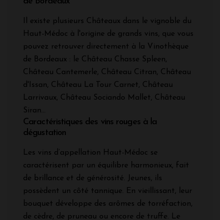
de Bordeaux
Il existe plusieurs Châteaux dans le vignoble du
Haut-Médoc à l'origine de grands vins, que vous
pouvez retrouver directement à la Vinothèque
de Bordeaux : le Château Chasse Spleen,
Château Cantemerle, Château Citran, Château
d'Issan, Château La Tour Carnet, Château
Larrivaux, Château Sociando Mallet, Château
Siran...
Caractéristiques des vins rouges à la
dégustation
Les vins d’appellation Haut-Médoc se
caractérisent par un équilibre harmonieux, fait
de brillance et de générosité. Jeunes, ils
possèdent un côté tannique. En vieillissant, leur
bouquet développe des arômes de torréfaction,
de cèdre, de pruneau ou encore de truffe. Le