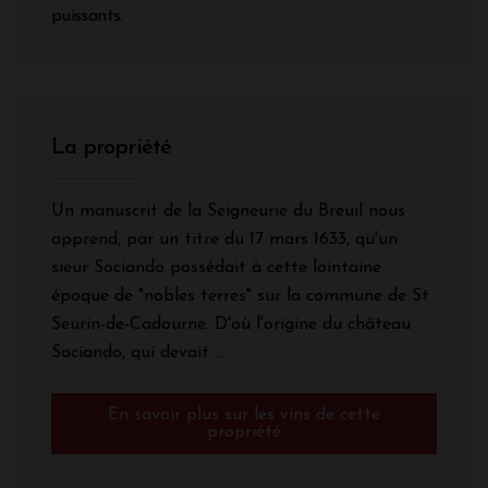
puissants.
La propriété
Un manuscrit de la Seigneurie du Breuil nous
apprend, par un titre du 17 mars 1633, qu'un
sieur Sociando possédait à cette lointaine
époque de "nobles terres" sur la commune de St
Seurin-de-Cadourne. D'où l'origine du château
Sociando, qui devait ...
En savoir plus sur les vins de cette
propriété