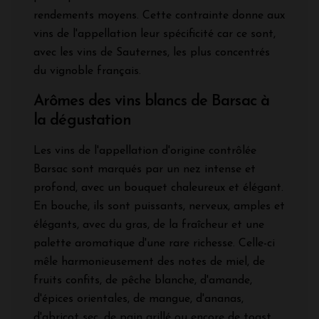
rendements moyens. Cette contrainte donne aux
vins de l'appellation leur spécificité car ce sont,
avec les vins de Sauternes, les plus concentrés
du vignoble français.
Arômes des vins blancs de Barsac à
la dégustation
Les vins de l'appellation d'origine contrôlée
Barsac sont marqués par un nez intense et
profond, avec un bouquet chaleureux et élégant.
En bouche, ils sont puissants, nerveux, amples et
élégants, avec du gras, de la fraîcheur et une
palette aromatique d'une rare richesse. Celle-ci
mêle harmonieusement des notes de miel, de
fruits confits, de pêche blanche, d'amande,
d'épices orientales, de mangue, d'ananas,
d'abricot sec, de pain grillé ou encore de toast