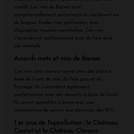
vanillé. Les vins de Barsac sont
exceptionnellement persistants et s'achèvent sur
de longues finales très parfumées, avec
d'agréables touches mentholées. Ces vins
s'accorderont parfaitement avec du foie gras
par exemple.
Accords mets et vins de Barsac
Ces vins sont souvent servis avec des plats à
base de fruits de mer, du foie gras et du
fromage. Ils s'accordent également
parfaitement avec des desserts à base de fruits.
Ils seront agréables à boire avec une
température de service aux alentours des 10°C.
1 er crus de l'appellation : le Château
Coutet et le Château Climens