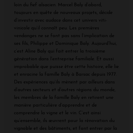
loin du fief alsacien. Marcel Baly d’abord,
toujours en quête de nouveaux projets, décide
d’investir avec audace dans cet univers viti-
vinicole qu’il connaît peu. Les premières
vendanges ne se font pas sans l’implication de
ses fils, Philippe et Dominique Baly. Aujourd’hui,
c’est Aline Baly qui fait entrer la troisième
génération dans l’entreprise familiale. Et aussi
improbable que puisse être cette histoire, elle lie
et enracine la famille Baly à Barsac depuis 1977.
Des expériences qu’ils mènent par ailleurs dans
d’autres secteurs et d’autres régions du monde,
les membres de la famille Baly en retirent une
manière particulière d’apprendre et de
comprendre la vigne et le vin. C’est ainsi
qu’ensemble, ils œuvrent pour la rénovation du
vignoble et des bâtiments, et font entrer par la