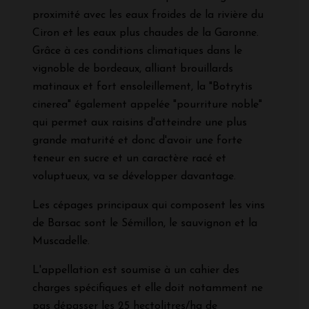
proximité avec les eaux froides de la rivière du
Ciron et les eaux plus chaudes de la Garonne.
Grâce à ces conditions climatiques dans le
vignoble de bordeaux, alliant brouillards
matinaux et fort ensoleillement, la "Botrytis
cinerea" également appelée "pourriture noble"
qui permet aux raisins d'atteindre une plus
grande maturité et donc d'avoir une forte
teneur en sucre et un caractère racé et
voluptueux, va se développer davantage.
Les cépages principaux qui composent les vins
de Barsac sont le Sémillon, le sauvignon et la
Muscadelle.
L'appellation est soumise à un cahier des
charges spécifiques et elle doit notamment ne
pas dépasser les 25 hectolitres/ha de