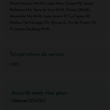
(Neal Martin) (94-96), Jean Marc Quarin 92, Jancis
Robinson 16,5, Terre de Vins 94-95, Vinous (94-96),
Alexandre Ma 94-96, Jane Anson 97, Le Figaro 93,
Markus Del Monego 97+, Revue du Vin de France 93-
95, James Suckling 93-94
Température de service
9-10°C
Accords mets vins pour
Château COUTET