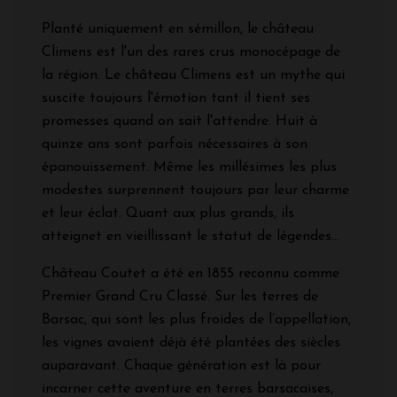
Planté uniquement en sémillon, le château
Climens est l'un des rares crus monocépage de
la région. Le château Climens est un mythe qui
suscite toujours l'émotion tant il tient ses
promesses quand on sait l'attendre. Huit à
quinze ans sont parfois nécessaires à son
épanouissement. Même les millésimes les plus
modestes surprennent toujours par leur charme
et leur éclat. Quant aux plus grands, ils
atteignet en vieillissant le statut de légendes...
Château Coutet a été en 1855 reconnu comme
Premier Grand Cru Classé. Sur les terres de
Barsac, qui sont les plus froides de l’appellation,
les vignes avaient déjà été plantées des siècles
auparavant. Chaque génération est là pour
incarner cette aventure en terres barsacaises,