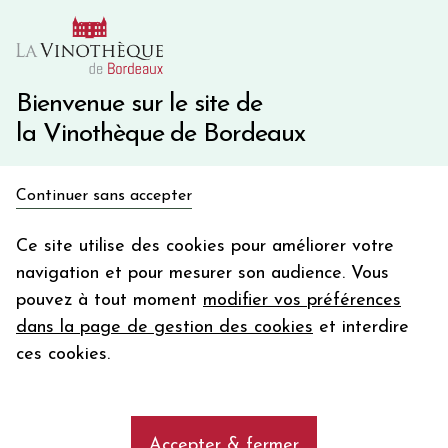
10€ de remise immédiate sur votre première commande
avec le code BIENVINO10
Une question ?
05 57 10 41 41
Bienvenue sur le site de
la Vinothèque de Bordeaux
Recevez 5€
Continuer sans accepter
en bon d'achat
Accueil
Bordeaux Primeurs 2025
Château COUTET
en vous inscrivant à notre newsletter
Ce site utilise des cookies pour améliorer votre
navigation et pour mesurer son audience. Vous
Votre
pouvez à tout moment
modifier vos préférences
email
dans la page de gestion des cookies
et interdire
En m’abonnant, j’accepte de recevoir la newsletter de la
ces cookies.
Vinothèque de Bordeaux.
Minimum de commande de 50€ h
frais de port. Durée de validité d’un mois
Accepter & fermer