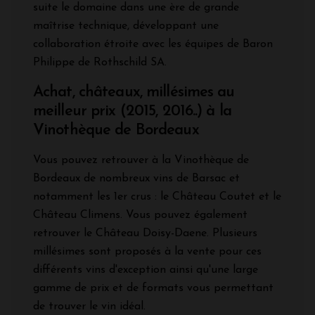
suite le domaine dans une ère de grande
maîtrise technique, développant une
collaboration étroite avec les équipes de Baron
Philippe de Rothschild SA.
Achat, châteaux, millésimes au
meilleur prix (2015, 2016..) à la
Vinothèque de Bordeaux
Vous pouvez retrouver à la Vinothèque de
Bordeaux de nombreux vins de Barsac et
notamment les 1er crus : le Château Coutet et le
Château Climens. Vous pouvez également
retrouver le Château Doisy-Daene. Plusieurs
millésimes sont proposés à la vente pour ces
différents vins d'exception ainsi qu'une large
gamme de prix et de formats vous permettant
de trouver le vin idéal.