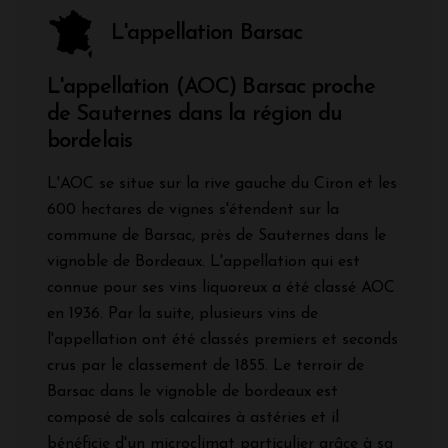
L'appellation Barsac
L'appellation (AOC) Barsac proche
de Sauternes dans la région du
bordelais
L'AOC se situe sur la rive gauche du Ciron et les
600 hectares de vignes s'étendent sur la
commune de Barsac, près de Sauternes dans le
vignoble de Bordeaux. L'appellation qui est
connue pour ses vins liquoreux a été classé AOC
en 1936. Par la suite, plusieurs vins de
l'appellation ont été classés premiers et seconds
crus par le classement de 1855. Le terroir de
Barsac dans le vignoble de bordeaux est
composé de sols calcaires à astéries et il
bénéficie d'un microclimat particulier grâce à sa