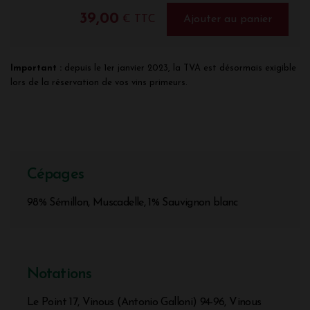
39,00
€ TTC
Ajouter au panier
Important :
depuis le 1er janvier 2023, la TVA est désormais exigible
lors de la réservation de vos vins primeurs.
Cépages
98% Sémillon, Muscadelle, 1% Sauvignon blanc
Notations
Le Point 17, Vinous (Antonio Galloni) 94-96, Vinous