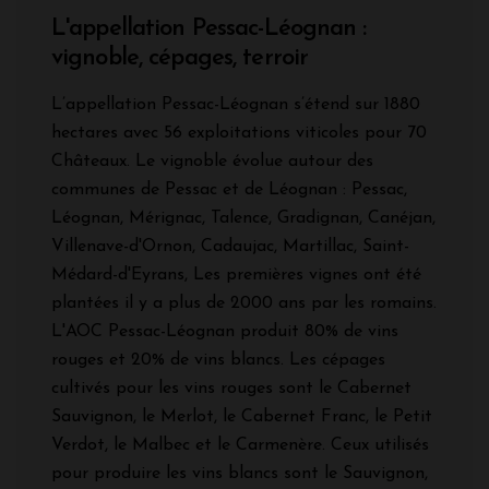
L'appellation Pessac-Léognan :
vignoble, cépages, terroir
L’appellation Pessac-Léognan s’étend sur 1880
hectares avec 56 exploitations viticoles pour 70
Châteaux. Le vignoble évolue autour des
communes de Pessac et de Léognan : Pessac,
Léognan, Mérignac, Talence, Gradignan, Canéjan,
Villenave-d'Ornon, Cadaujac, Martillac, Saint-
Médard-d'Eyrans, Les premières vignes ont été
plantées il y a plus de 2000 ans par les romains.
L'AOC Pessac-Léognan produit 80% de vins
rouges et 20% de vins blancs. Les cépages
cultivés pour les vins rouges sont le Cabernet
Sauvignon, le Merlot, le Cabernet Franc, le Petit
Verdot, le Malbec et le Carmenère. Ceux utilisés
pour produire les vins blancs sont le Sauvignon,