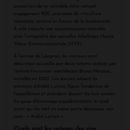
protection de ce véritable écrin naturel :
engagement RSE, pratiques de viticulture
raisonnée, actions en faveur de la biodiversité…
À cela s’ajoute une reconnaissance concrète,
avec l’intégralité des parcelles labellisées Haute
Valeur Environnementale (HVE).
À l’entrée de Léognan, les visiteurs sont
désormais accueillis par deux totems réalisés par
l’artiste-ferronnier martillacais Bruno Nouaux,
installés en 2023. Ces œuvres saluent la
mémoire d’André Lurton, figure fondatrice de
l’appellation et président durant dix-huit années.
En guise d’hommage supplémentaire, le rond-
point qui les met en scène porte désormais son
nom : « André Lurton ».
Quels sont les arômes des vins