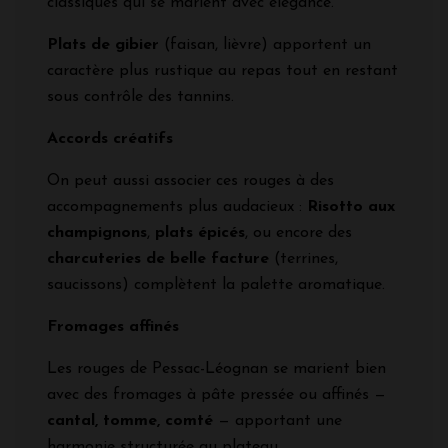
classiques qui se marient avec élégance.
Plats de gibier
(faisan, lièvre) apportent un
caractère plus rustique au repas tout en restant
sous contrôle des tannins.
Accords créatifs
On peut aussi associer ces rouges à des
accompagnements plus audacieux :
Risotto aux
champignons
,
plats épicés
, ou encore des
charcuteries de belle facture
(terrines,
saucissons) complètent la palette aromatique.
Fromages affinés
Les rouges de Pessac-Léognan se marient bien
avec des fromages à pâte pressée ou affinés —
cantal, tomme, comté
— apportant une
harmonie structurée au plateau.