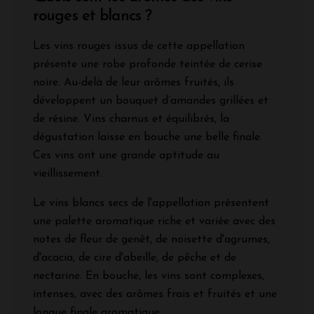
rouges et blancs ?
Les vins rouges issus de cette appellation
présente une robe profonde teintée de cerise
noire. Au-delà de leur arômes fruités, ils
développent un bouquet d’amandes grillées et
de résine. Vins charnus et équilibrés, la
dégustation laisse en bouche une belle finale.
Ces vins ont une grande aptitude au
vieillissement.
Le vins blancs secs de l'appellation présentent
une palette aromatique riche et variée avec des
notes de fleur de genêt, de noisette d'agrumes,
d'acacia, de cire d'abeille, de pêche et de
nectarine. En bouche, les vins sont complexes,
intenses, avec des arômes frais et fruités et une
longue finale aromatique.