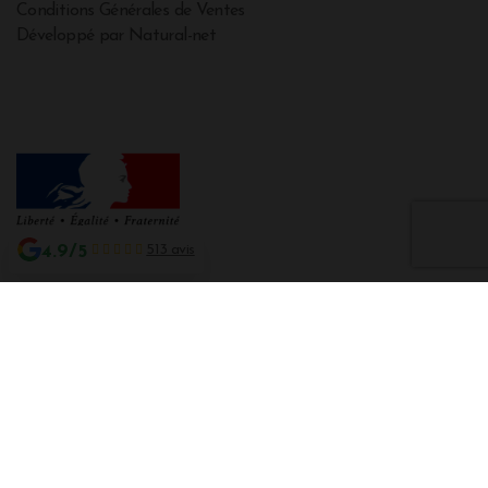
Conditions Générales de Ventes
Développé par Natural-net
4.9/5
513 avis
Interdiction de vente de boissons alcooliques aux mineurs de moins de 18
ans
La preuve de majorité de l'acheteur est exigée au moment de la vente en
ligne CODE DE LA SANTE PUBLIQUE, ART. L. 3342-1 et L. 3353-3
L'abus d'alcool est dangereux pour la santé. Sachez consommer avec
modération.