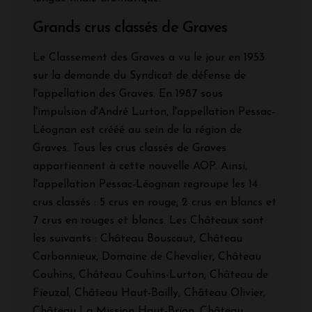
Grands crus classés de Graves
Le Classement des Graves a vu le jour en 1953
sur la demande du Syndicat de défense de
l'appellation des Graves. En 1987 sous
l'impulsion d'André Lurton, l'appellation Pessac-
Léognan est crééé au sein de la région de
Graves. Tous les crus classés de Graves
appartiennent à cette nouvelle AOP. Ainsi,
l'appellation Pessac-Léognan regroupe les 14
crus classés : 5 crus en rouge, 2 crus en blancs et
7 crus en rouges et blancs. Les Châteaux sont
les suivants : Château Bouscaut, Château
Carbonnieux, Domaine de Chevalier, Château
Couhins, Château Couhins-Lurton, Château de
Fieuzal, Château Haut-Bailly, Château Olivier,
Château La Mission Haut-Brion, Château