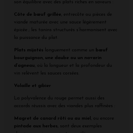
son équilibre avec des plats riches en saveurs :
Côte de bœuf grillée
, entrecôte ou pièces de
viande maturée avec une sauce légèrement
épicée ; les tanins structurés s’harmonisent avec
la puissance du plat.
Plats mijotés
longuement comme un
bœuf
bourguignon, une daube ou un navarin
d’agneau
, où la longueur et la profondeur du
vin relèvent les sauces corsées.
Volaille et gibier
La polyvalence du rouge permet aussi des
accords réussis avec des viandes plus raffinées :
Magret de canard rôti ou au miel
, ou encore
pintade aux herbes
, sont deux exemples