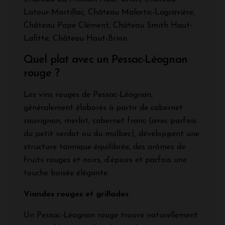
Latour-Martillac, Château Malartic-Lagravière,
Château Pape Clément, Château Smith Haut-
Lafitte, Château Haut-Brion
Quel plat avec un Pessac-Léognan
rouge ?
Les vins rouges de Pessac-Léognan,
généralement élaborés à partir de cabernet
sauvignon, merlot, cabernet franc (avec parfois
du petit verdot ou du malbec), développent une
structure tannique équilibrée, des arômes de
fruits rouges et noirs, d’épices et parfois une
touche boisée élégante.
Viandes rouges et grillades
Un Pessac-Léognan rouge trouve naturellement