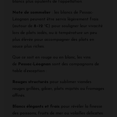
blancs plus opulents de l’appellation.
Note de sommelier
: les blancs de Pessac-
Léognan peuvent être servis légèrement frais
(autour de
8–12 °C
) pour souligner leur vivacité
lors de plats iodés, ou à température un peu
plus élevée pour accompagner des plats en
sauce plus riches.
Que ce soit en rouge ou en blanc, les vins
de
Pessac-Léognan
sont des compagnons de
table d’exception :
Rouges structurés
pour sublimer viandes
rouges grillées, gibier, plats mijotés ou fromages
affinés.
Blancs élégants et frais
pour révéler la finesse
des poissons, fruits de mer ou volailles délicates.