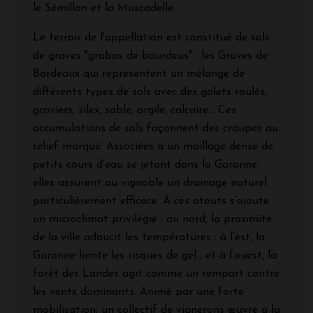
le Sémillon et la Muscadelle.
Le terroir de l'appellation est constitué de sols
de graves "grabas de bourdeus" : les Graves de
Bordeaux qui représentent un mélange de
différents types de sols avec des galets roulés,
graviers, silex, sable, argile, calcaire... Ces
accumulations de sols façonnent des croupes au
relief marqué. Associées à un maillage dense de
petits cours d’eau se jetant dans la Garonne,
elles assurent au vignoble un drainage naturel
particulièrement efficace. À ces atouts s’ajoute
un microclimat privilégié : au nord, la proximité
de la ville adoucit les températures ; à l’est, la
Garonne limite les risques de gel ; et à l’ouest, la
forêt des Landes agit comme un rempart contre
les vents dominants. Animé par une forte
mobilisation, un collectif de vignerons œuvre à la