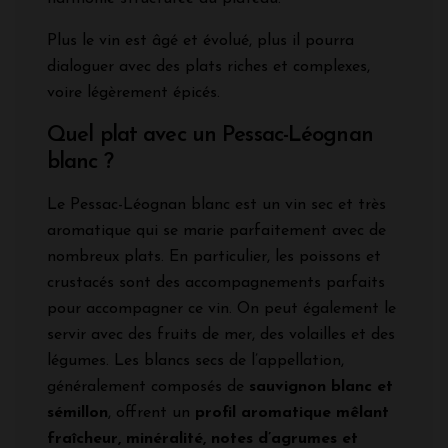
Plus le vin est âgé et évolué, plus il pourra
dialoguer avec des plats riches et complexes,
voire légèrement épicés.
Quel plat avec un Pessac-Léognan
blanc ?
Le Pessac-Léognan blanc est un vin sec et très
aromatique qui se marie parfaitement avec de
nombreux plats. En particulier, les poissons et
crustacés sont des accompagnements parfaits
pour accompagner ce vin. On peut également le
servir avec des fruits de mer, des volailles et des
légumes. Les blancs secs de l’appellation,
généralement composés de
sauvignon blanc et
sémillon
, offrent un
profil aromatique mêlant
fraîcheur, minéralité, notes d’agrumes et