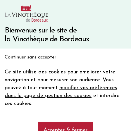
10€ de remise immédiate sur votre première commande
avec le code BIENVINO10
Une question ?
05 57 10 41 41
Bienvenue sur le site de
la Vinothèque de Bordeaux
Recevez 5€
Continuer sans accepter
en bon d'achat
Accueil
Bordeaux Primeurs 2025
HAUT-BAILLY II
en vous inscrivant à notre newsletter
Ce site utilise des cookies pour améliorer votre
navigation et pour mesurer son audience. Vous
Votre
pouvez à tout moment
modifier vos préférences
email
dans la page de gestion des cookies
et interdire
En m’abonnant, j’accepte de recevoir la newsletter de la
ces cookies.
Vinothèque de Bordeaux.
Minimum de commande de 50€ h
frais de port. Durée de validité d’un mois
Accepter & fermer