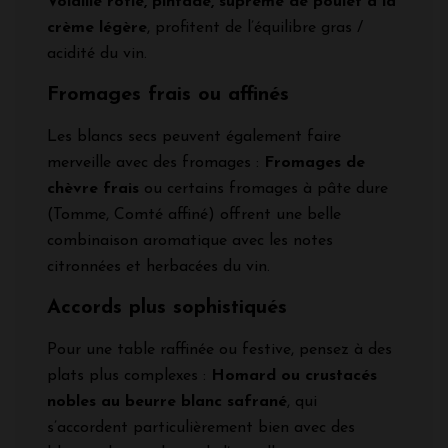
Volaille rôtie, pintade, suprême de poulet à la
crème légère
, profitent de l’équilibre gras /
acidité du vin.
Fromages frais ou affinés
Les blancs secs peuvent également faire
merveille avec des fromages :
Fromages de
chèvre frais
ou certains fromages à pâte dure
(Tomme, Comté affiné) offrent une belle
combinaison aromatique avec les notes
citronnées et herbacées du vin.
Accords plus sophistiqués
Pour une table raffinée ou festive, pensez à des
plats plus complexes :
Homard ou crustacés
nobles au beurre blanc safrané
, qui
s’accordent particulièrement bien avec des