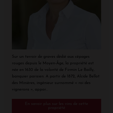
Sur un terroir de graves dédié aux cépages
rouges depuis le Moyen-Âge, la propriété est
née en 1630 de la volonté de Firmin Le Bailly,
banquier parisien. A partir de 1872, Alcide Bellot
des Minières, ingénieur surnommé « roi des
vignerons », appor...
En savoir plus sur les vins de cette
propriété