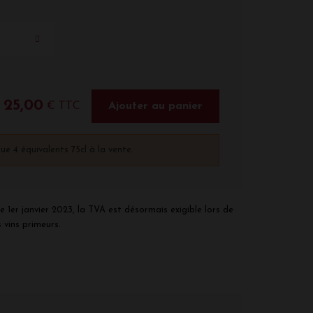
25,00
€ TTC
Ajouter au panier
que 4 équivalents 75cl à la vente.
e 1er janvier 2023, la TVA est désormais exigible lors de
 vins primeurs.