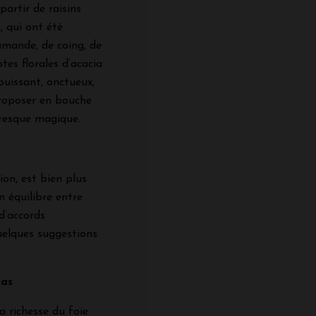
partir de raisins
, qui ont été
amande, de coing, de
tes florales d’acacia
puissant, onctueux,
proposer en bouche
resque magique.
tion, est bien plus
n équilibre entre
 d’accords
uelques suggestions
ras
a richesse du foie