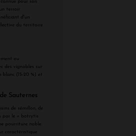
t connue pour son
un terroir
néficiant d'un
lective du territoire
rement ou
c des vignobles sur
 blanc (15-20 %) et
 de Sauternes
isins de sémillon, de
 par le « botrytis
ne pourriture noble.
r caractéristique