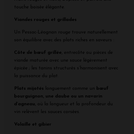
touche boisée élégante.
Viandes rouges et grillades
Un Pessac-Léognan rouge trouve naturellement
son équilibre avec des plats riches en saveurs :
Côte de bœuf grillée
, entrecôte ou pièces de
viande maturée avec une sauce légèrement
épicée ; les tanins structurés s’harmonisent avec
la puissance du plat.
Plats mijotés
longuement comme un
bœuf
bourguignon, une daube ou un navarin
d’agneau
, où la longueur et la profondeur du
vin relèvent les sauces corsées.
Volaille et gibier