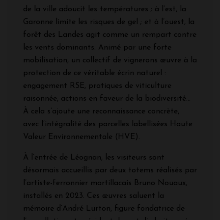
de la ville adoucit les températures ; à l’est, la
Garonne limite les risques de gel ; et à l’ouest, la
forêt des Landes agit comme un rempart contre
les vents dominants. Animé par une forte
mobilisation, un collectif de vignerons œuvre à la
protection de ce véritable écrin naturel :
engagement RSE, pratiques de viticulture
raisonnée, actions en faveur de la biodiversité…
À cela s’ajoute une reconnaissance concrète,
avec l’intégralité des parcelles labellisées Haute
Valeur Environnementale (HVE).
À l’entrée de Léognan, les visiteurs sont
désormais accueillis par deux totems réalisés par
l’artiste-ferronnier martillacais Bruno Nouaux,
installés en 2023. Ces œuvres saluent la
mémoire d’André Lurton, figure fondatrice de