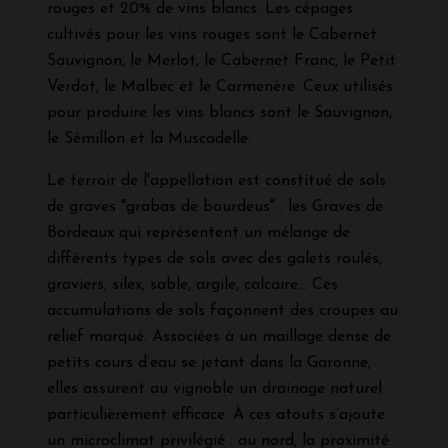
rouges et 20% de vins blancs. Les cépages
cultivés pour les vins rouges sont le Cabernet
Sauvignon, le Merlot, le Cabernet Franc, le Petit
Verdot, le Malbec et le Carmenère. Ceux utilisés
pour produire les vins blancs sont le Sauvignon,
le Sémillon et la Muscadelle.
Le terroir de l'appellation est constitué de sols
de graves "grabas de bourdeus" : les Graves de
Bordeaux qui représentent un mélange de
différents types de sols avec des galets roulés,
graviers, silex, sable, argile, calcaire... Ces
accumulations de sols façonnent des croupes au
relief marqué. Associées à un maillage dense de
petits cours d’eau se jetant dans la Garonne,
elles assurent au vignoble un drainage naturel
particulièrement efficace. À ces atouts s’ajoute
un microclimat privilégié : au nord, la proximité