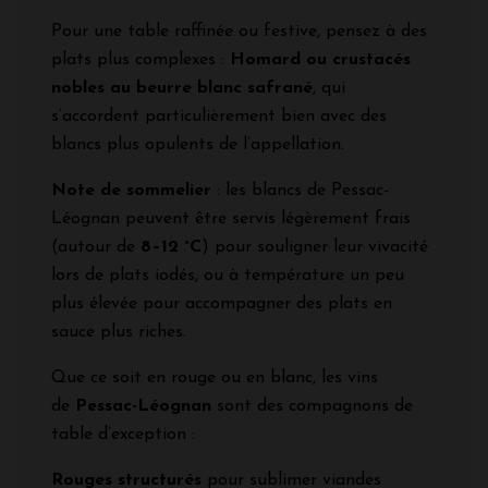
Pour une table raffinée ou festive, pensez à des
plats plus complexes :
Homard ou crustacés
nobles au beurre blanc safrané
, qui
s’accordent particulièrement bien avec des
blancs plus opulents de l’appellation.
Note de sommelier
: les blancs de Pessac-
Léognan peuvent être servis légèrement frais
(autour de
8–12 °C
) pour souligner leur vivacité
lors de plats iodés, ou à température un peu
plus élevée pour accompagner des plats en
sauce plus riches.
Que ce soit en rouge ou en blanc, les vins
de
Pessac-Léognan
sont des compagnons de
table d’exception :
Rouges structurés
pour sublimer viandes