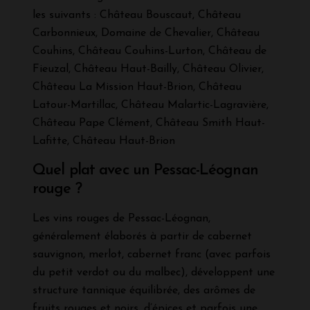
les suivants : Château Bouscaut, Château
Carbonnieux, Domaine de Chevalier, Château
Couhins, Château Couhins-Lurton, Château de
Fieuzal, Château Haut-Bailly, Château Olivier,
Château La Mission Haut-Brion, Château
Latour-Martillac, Château Malartic-Lagravière,
Château Pape Clément, Château Smith Haut-
Lafitte, Château Haut-Brion
Quel plat avec un Pessac-Léognan
rouge ?
Les vins rouges de Pessac-Léognan,
généralement élaborés à partir de cabernet
sauvignon, merlot, cabernet franc (avec parfois
du petit verdot ou du malbec), développent une
structure tannique équilibrée, des arômes de
fruits rouges et noirs, d’épices et parfois une