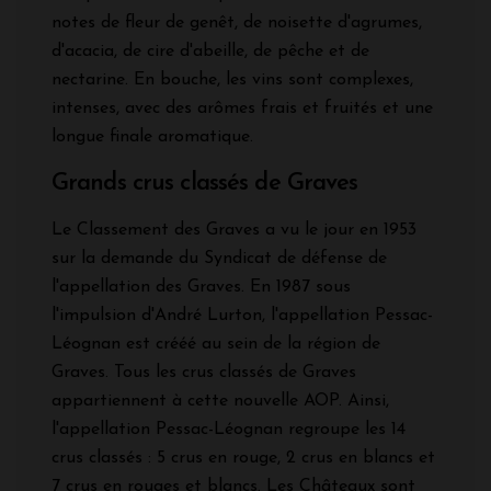
notes de fleur de genêt, de noisette d'agrumes,
d'acacia, de cire d'abeille, de pêche et de
nectarine. En bouche, les vins sont complexes,
intenses, avec des arômes frais et fruités et une
longue finale aromatique.
Grands crus classés de Graves
Le Classement des Graves a vu le jour en 1953
sur la demande du Syndicat de défense de
l'appellation des Graves. En 1987 sous
l'impulsion d'André Lurton, l'appellation Pessac-
Léognan est crééé au sein de la région de
Graves. Tous les crus classés de Graves
appartiennent à cette nouvelle AOP. Ainsi,
l'appellation Pessac-Léognan regroupe les 14
crus classés : 5 crus en rouge, 2 crus en blancs et
7 crus en rouges et blancs. Les Châteaux sont