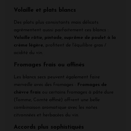
Volaille et plats blancs
Des plats plus consistants mais délicats
agrémentent aussi parfaitement ces blancs :
Volaille rôtie, pintade, suprême de poulet à la
crème légère
, profitent de l’équilibre gras /
acidité du vin.
Fromages frais ou affinés
Les blancs secs peuvent également faire
merveille avec des fromages :
Fromages de
chèvre frais
ou certains fromages à pâte dure
(Tomme, Comté affiné) offrent une belle
combinaison aromatique avec les notes
citronnées et herbacées du vin.
Accords plus sophistiqués