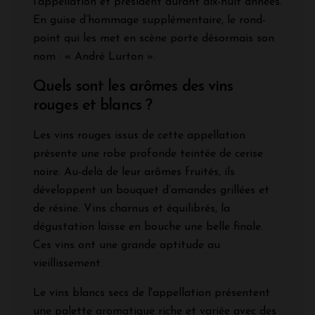
l’appellation et président durant dix-huit années.
En guise d’hommage supplémentaire, le rond-
point qui les met en scène porte désormais son
nom : « André Lurton ».
Quels sont les arômes des vins
rouges et blancs ?
Les vins rouges issus de cette appellation
présente une robe profonde teintée de cerise
noire. Au-delà de leur arômes fruités, ils
développent un bouquet d’amandes grillées et
de résine. Vins charnus et équilibrés, la
dégustation laisse en bouche une belle finale.
Ces vins ont une grande aptitude au
vieillissement.
Le vins blancs secs de l'appellation présentent
une palette aromatique riche et variée avec des