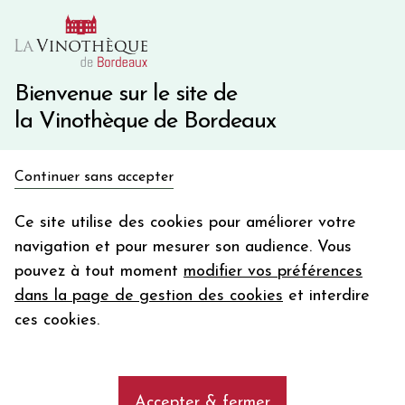
10€ de remise immédiate sur votre première commande
avec le code BIENVINO10
Une question ?
05 57 10 41 41
Bienvenue sur le site de
la Vinothèque de Bordeaux
Recevez 5€
Continuer sans accepter
en bon d'achat
Accueil
Bordeaux Primeurs 2025
en vous inscrivant à notre newsletter
Ce site utilise des cookies pour améliorer votre
LA CHAPELLE DE LA MISSION HAUT-BRION
navigation et pour mesurer son audience. Vous
Votre
pouvez à tout moment
modifier vos préférences
email
dans la page de gestion des cookies
et interdire
En m’abonnant, j’accepte de recevoir la newsletter de la
ces cookies.
Vinothèque de Bordeaux.
Minimum de commande de 50€ h
frais de port. Durée de validité d’un mois
Accepter & fermer