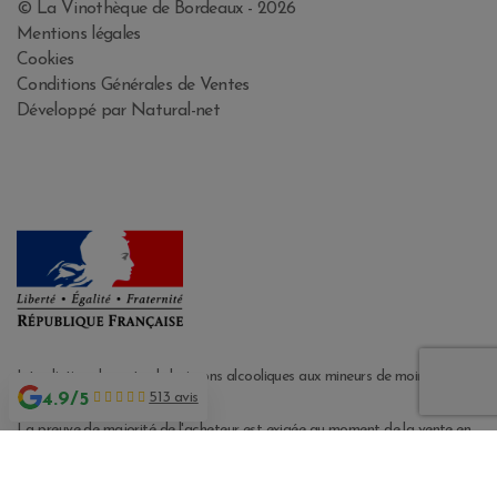
© La Vinothèque de Bordeaux - 2026
Mentions légales
Cookies
Conditions Générales de Ventes
Développé par Natural-net
Interdiction de vente de boissons alcooliques aux mineurs de moins de 18
4.9/5
513 avis
ans
La preuve de majorité de l'acheteur est exigée au moment de la vente en
ligne CODE DE LA SANTE PUBLIQUE, ART. L. 3342-1 et L. 3353-3
L'abus d'alcool est dangereux pour la santé. Sachez consommer avec