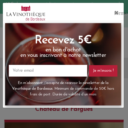
10€ de remise immédiate sur votre première commande
avec le code BIENVINO10
Une question ?
05 57 10 41 41
Recevez 5€
en bon d'achat
Accueil
Blog
Actualités
en vous inscrivant à notre newsletter
Filet de Carrelet poché à la citronnelle du Château de Fargues
Votre
email
En m’abonnant, j’accepte de recevoir la newsletter de la
Filet de Carrelet poché à la citronnelle du
Vinothèque de Bordeaux.
Minimum de commande de 50€ h
Château de Fargues
frais de port. Durée de validité d’un mois