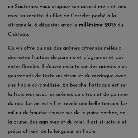
en Sauternes vous propose son accord mets et vins
avec sa recette du filet de Carrelet poché à la
citronnelle, à déguster avec le
millésime 2013
du
Château.
Ce vin offre au nez des arômes citronnés mêlés à
des notes fruitées de pomme et d'agrumes et des
notes florales. Il s'ouvre ensuite sur des arômes plus
gourmands de tarte au citron et de meringue avec
une finale caramélisée. En bouche, l'attaque est sur
la fraîcheur avec les arômes de citron et de pomme
du nez. Le vin est vif et révèle une belle tension. Le
milieu de bouche s'ouvre sur de la poire pochée, de
la prune, des agrumes et du miel. Il est structuré et
précis offrant de la longueur en finale.