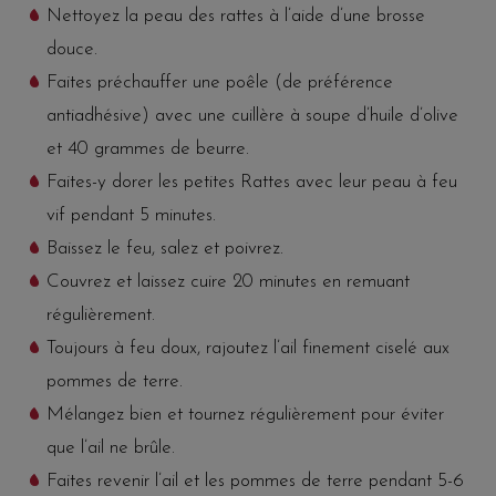
Nettoyez la peau des rattes à l’aide d’une brosse
douce.
Faites préchauffer une poêle (de préférence
antiadhésive) avec une cuillère à soupe d’huile d’olive
et 40 grammes de beurre.
Faites-y dorer les petites Rattes avec leur peau à feu
vif pendant 5 minutes.
Baissez le feu, salez et poivrez.
Couvrez et laissez cuire 20 minutes en remuant
régulièrement.
Toujours à feu doux, rajoutez l’ail finement ciselé aux
pommes de terre.
Mélangez bien et tournez régulièrement pour éviter
que l’ail ne brûle.
Faites revenir l’ail et les pommes de terre pendant 5-6