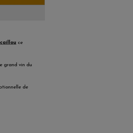
aillou
ce
e grand vin du
ptionnelle de