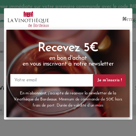
mise immédiate sur votre première commande avec le code 
mmes-nous
05 57 10 41 41
Les prix sont affichés p
Recevez 5
en bon d'achat
en vous inscrivant à notre ne
Vins du monde
Primeurs
Bio & Cie
Champagne
Votre
email
En m’abonnant, j’accepte de recevoir la new
u Maucaillou
Vinothèque de Bordeaux.
Minimum de comman
frais de port. Durée de validité d’un