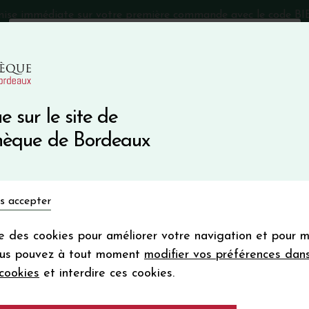
mise immédiate sur votre première commande avec le code 
Catalogue Primeurs 2025
Qui sommes-nous
05 57 10
e sur le site de
Recevez 5
thèque de Bordeaux
en bon d'achat
en vous inscrivant à notre ne
Vins du monde
Primeurs
Bio & Cie
Champagne
s accepter
Votre
email
ise des cookies pour améliorer votre navigation et pour 
En m’abonnant, j’accepte de recevoir la new
ous pouvez à tout moment
modifier vos préférences dan
Vinothèque de Bordeaux.
Minimum de comman
cookies
et interdire ces cookies.
frais de port. Durée de validité d’un