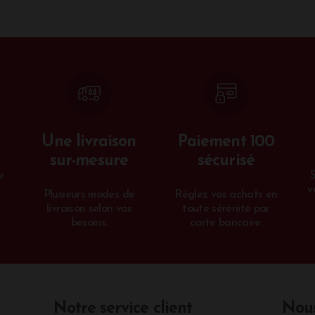
ngagements environnementaux
eau Sainte Marie est engagée dans une agriculture durable vis
vignoble. Ainsi, 8 ruches font partie du domaine dans l'objecti
t 80% de pollinisation permettant la reproduction de fleurs
n place, et l'objectif pour la propriété est d'obtenir le label Be
Une livraison
Paiement 100
sur-mesure
sécurisé
e
v
Plusieurs modes de
Réglez vos achats en
livraison selon vos
toute sérénité par
besoins.
carte bancaire.
Notre service client
Nous