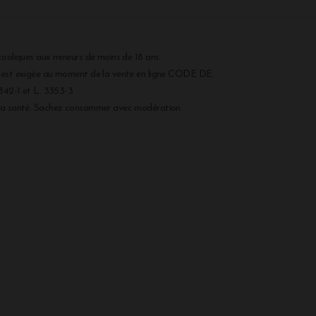
cooliques aux mineurs de moins de 18 ans
r est exigée au moment de la vente en ligne CODE DE
2-1 et L. 3353-3
 la santé. Sachez consommer avec modération.