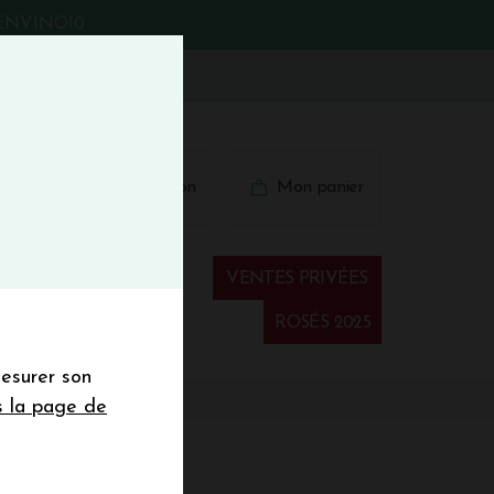
BIENVINO10
fermer
 41 41
Connexion
Mon panier
€
wsletter
VENTES PRIVÉES
Spiritueux
ROSÉS 2025
mesurer son
sletter de la
s la page de
de de 50€ hors
 mois