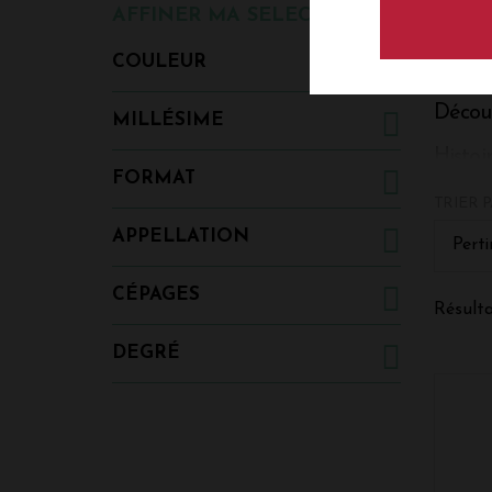
AFFINER MA SELECTION
COULEUR
Découv
MILLÉSIME
Histo
FORMAT
Le Chât
TRIER P
acquisi
APPELLATION
lors de
Perti
1997, s
proposa
CÉPAGES
femme 
Résulta
même p
DEGRÉ
Un ter
Le Chât
parcell
sont si
vignes"
astérie