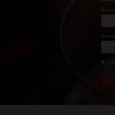
Votre 
Renseig
Je so