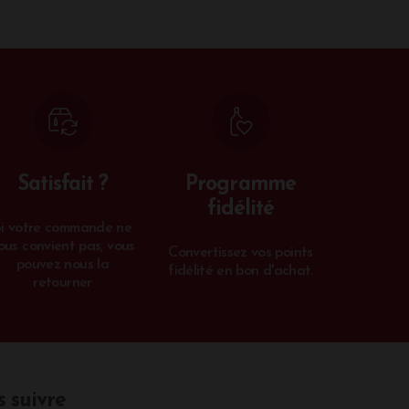
ant à préserver la biodiversité au sein
f de perfectionner cette biodiversité en
. De nombreuses démarches RSE ont été
e Friendly.
Satisfait ?
Programme
fidélité
Si votre commande ne
ous convient pas, vous
Convertissez vos points
pouvez nous la
fidélité en bon d'achat.
retourner
 suivre