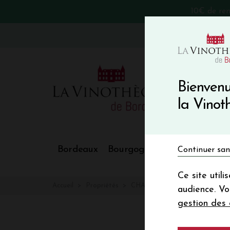
10€ de re
VinoBlog
Bienvenu
la Vino
Bordeaux
Bourgogne
Nos Régions
Continuer san
Ce site util
Accueil
Propriétés
CHATEAU SAINTE-MARIE
audience. V
gestion des 