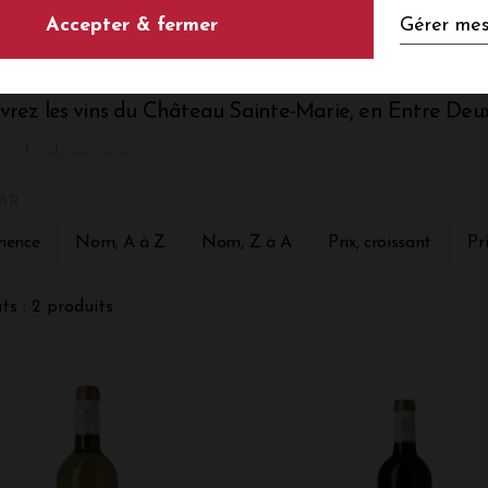
LES VINS DU CHÂTEAU SAINTE-MARIE,
Gérer mes
Accepter & fermer
rez les vins du Château Sainte-Marie, en Entre Deu
ire du domaine
eau Sainte-Marie trouve son origine en 1874. C'est un domaine
AR :
tion par Edouard Mondon. Ce dernier a transmis les rênes de 
 sa mort en 1982. Il fut président de l'entre deux mers et co
nence
Nom, A à Z
Nom, Z à A
Prix, croissant
Pr
on fils Stéphane reprend la tête du vignoble et décide d'élarg
nt un crémant de Bordeaux ainsi que des vins comportant du 
Laurence Dupuch.Ainsi, la famille Dupuch-Mondon perpétue 
ts : 2 produits
assion que celle qui animait Edouard Mondon.
roir en Bordeaux supérieur et Entre Deux Mers
eau Sainte-Marie est situé en plein cœur de l'Entre deux mers.
es : 14 hectares sont situés à 8km de Sainte-Marie, sur un sol a
tués autour de Sainte-Marie sur la commune de Targon sur un sol
, il y a également la parcelle "Marcon" sur la commune de la Sa
 et enfin la parcelle "Croignon" sur des graves pyrénéennes et 