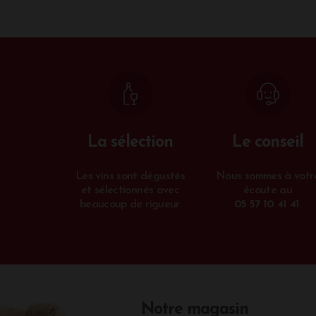
Les e
Le Chât
de son 
assuran
mises e
La sélection
Le conseil
Les vins sont dégustés
Nous sommes à votr
et sélectionnés avec
écoute au
beaucoup de rigueur.
05 57 10 41 41
.
Notre magasin