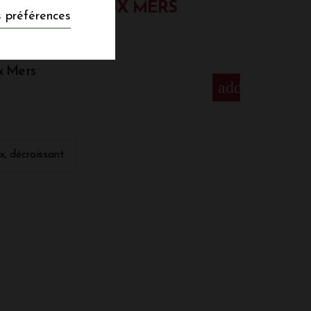
 EN ENTRE DEUX MERS
 préférences
x Mers
add
 familial depuis 1956, lors de son
la propriété à son neveu Gilles Dupuch
ntribua largement au succès du domaine. En
ix, décroissant
ir les horizons du Château Sainte Marie en
Syrah. Il travaille en compagnie de sa
le développement de ce Château avec la
 Son vignoble est divisé en plusieurs
rgilo-graveleux pour "Alios", 25 hectares
 argilo-calcaire, ce sont les "Vieilles
uve qui évolue sur un sol calcaire à
un sous-sol argileux.