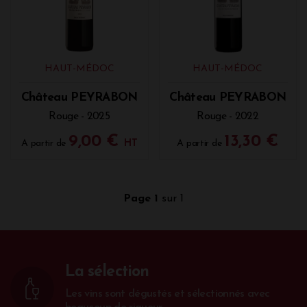
Bordeaux, devient le propriétaire. Depuis cette date,
Patrick Bernard, nouveau gérant, s'attache à donner
à la propriété les moyens de ses ambitions par la
modernisation.
HAUT-MÉDOC
HAUT-MÉDOC
Château PEYRABON
Château PEYRABON
Rouge - 2025
Rouge - 2022
9,00 €
13,30 €
A partir de
HT
A partir de
Page 1
sur 1
La sélection
Les vins sont dégustés et sélectionnés avec