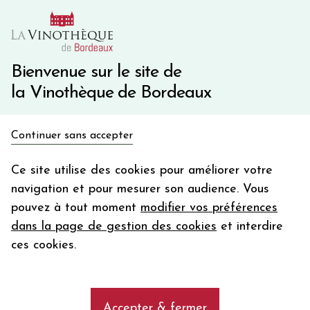
10€ de remise immédiate sur votre première commande
avec le code BIENVINO10
Une question ?
05 57 10 41 41
Bienvenue sur le site de
la Vinothèque de Bordeaux
Recevez 5€
Continuer sans accepter
en bon d'achat
Accueil
Propriétés
CHÂTEAU PEYRABON
en vous inscrivant à notre newsletter
Ce site utilise des cookies pour améliorer votre
navigation et pour mesurer son audience. Vous
Votre
pouvez à tout moment
modifier vos préférences
email
Les vins de la propriété CHÂTEAU
dans la page de gestion des cookies
et interdire
PEYRABON
En m’abonnant, j’accepte de recevoir la newsletter de la
ces cookies.
Vinothèque de Bordeaux.
Minimum de commande de 50€ h
frais de port. Durée de validité d’un mois
add
CHÂTEAU PEYRABON
Accepter & fermer