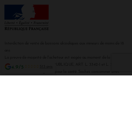
Interdiction de vente de boissons alcooliques aux mineurs de moins de 18
ans
La preuve de majorité de l'acheteur est exigée au moment de la vente en
ligne CODE DE LA SANTE PUBLIQUE, ART. L. 3342-1 et L. 3353-3
4.9/5
513 avis
L'abus d'alcool est dangereux pour la santé. Sachez consommer avec
modération.