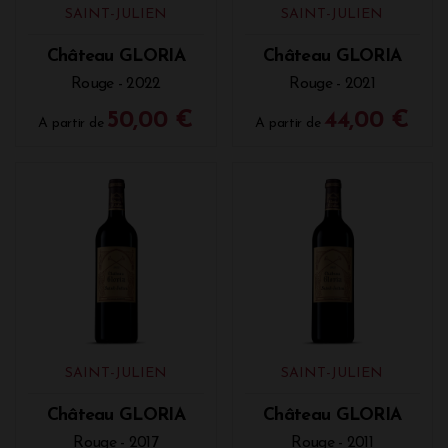
bien le millésime 2018 "
au nez, des notes
SAINT-JULIEN
SAINT-JULIEN
chaleureuses de cerise, de framboise et de cassis
viennent nous chatouiller les narines. A l'aération,
Château GLORIA
Château GLORIA
des touches anisées se développent. En bouche, les
Rouge - 2022
Rouge - 2021
tanins sont soutenus par des saveurs juteuses de
fruits rouges et noirs. Le vin évolue vers une finale
50,00 €
44,00 €
A partir de
A partir de
fraîche et épicée
."
La propriété propose également un second vin
"Esprit de Gloria" produit à partir de plus jeunes
vignes qui sera un vin plus accessible.
Accords mets et vins : le Château Gloria
s'associera parfaitement avec du gibier, de
la viande blanche grillée, viande rouge
grillée, ou encore du fromage à pâte dure,
SAINT-JULIEN
SAINT-JULIEN
Château GLORIA
Château GLORIA
Rouge - 2017
Rouge - 2011