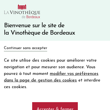
10€ de remise immédiate sur votre première commande
avec le code BIENVINO10
Une question ?
05 57 10 41 41
Bienvenue sur le site de
la Vinothèque de Bordeaux
Recevez 5€
Continuer sans accepter
en bon d'achat
Accueil
Propriétés
CHATEAU GLORIA
en vous inscrivant à notre newsletter
Ce site utilise des cookies pour améliorer votre
navigation et pour mesurer son audience. Vous
Votre
pouvez à tout moment
modifier vos préférences
email
Les vins du Château Gloria, Saint-
dans la page de gestion des cookies
et interdire
Julien
En m’abonnant, j’accepte de recevoir la newsletter de la
ces cookies.
Vinothèque de Bordeaux.
Minimum de commande de 50€ h
frais de port. Durée de validité d’un mois
add
CHATEAU GLORIA
Accepter & fermer