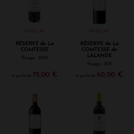
Pichon Comtesse.
Comté affiné
: La complexité du fromage affine les
notes de fruits secs et de sous-bois du vin.
Brillat-Savarin truffé
PAUILLAC
: Le crémeux et l’arôme de la
PAUILLAC
truffe amplifient la texture veloutée du vin.
RÉSERVE de La
RÉSERVE de La
COMTESSE
COMTESSE de
LALANDE
Rouge - 2010
Rouge - 2011
75,00 €
60,00 €
A partir de
A partir de