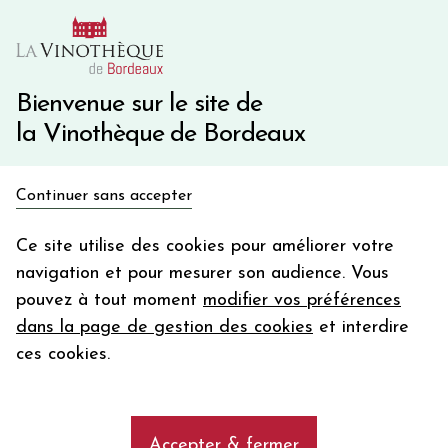
10€ de remise immédiate sur votre première commande
avec le code BIENVINO10
Une question ?
05 57 10 41 41
Bienvenue sur le site de
la Vinothèque de Bordeaux
Recevez 5€
Continuer sans accepter
en bon d'achat
Accueil
Propriétés
en vous inscrivant à notre newsletter
Ce site utilise des cookies pour améliorer votre
CHÂTEAU PICHON-LONGUEVILLE COMTESSE DE LALANDE
navigation et pour mesurer son audience. Vous
Votre
pouvez à tout moment
modifier vos préférences
email
dans la page de gestion des cookies
et interdire
En m’abonnant, j’accepte de recevoir la newsletter de la
Les vins du Château Pichon
ces cookies.
Vinothèque de Bordeaux.
Minimum de commande de 50€ h
Longueville Comtesse de Lalande,
frais de port. Durée de validité d’un mois
Second Grand Cru Classé
Accepter & fermer