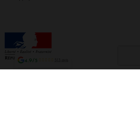
4.9/5
513 avis
Interdiction de vente de boissons alcooliques aux mineurs de moins de 18
ans
La preuve de majorité de l'acheteur est exigée au moment de la vente en
ligne CODE DE LA SANTE PUBLIQUE, ART. L. 3342-1 et L. 3353-3
L'abus d'alcool est dangereux pour la santé. Sachez consommer avec
modération.