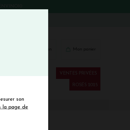
BIENVINO10
fermer
 41 41
Connexion
Mon panier
€
wsletter
VENTES PRIVÉES
Spiritueux
ROSÉS 2025
mesurer son
sletter de la
s la page de
de de 50€ hors
 mois