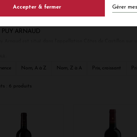
LES VINS DE LA PROPRIÉTÉ CL
Gérer mes
Accepter & fermer
 PUY ARNAUD
y Arnaud est situé dans l’appellation Côtes de Castillon sur un
t la vallée de la Dordogne (100m d’altitude) dans la continuit
x de St Emilion, siège de la plupart des grands crus classés.r
AR :
iétaire de Château Pavie 1er cru classé à St Emilion), le vigno
ture biologique sans certification.
nence
Nom, A à Z
Nom, Z à A
Prix, croissant
Pr
ts : 6 produits