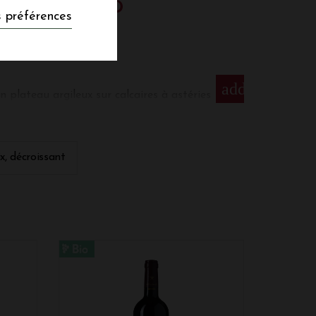
OS PUY ARNAUD
 préférences
add
 plateau argileux sur calcaires à astéries
é géologique des meilleurs terroirs de
nrnRepris en 2000 par Thierry Valette (ex
ble a été cultivé depuis 2001 en
ix, décroissant