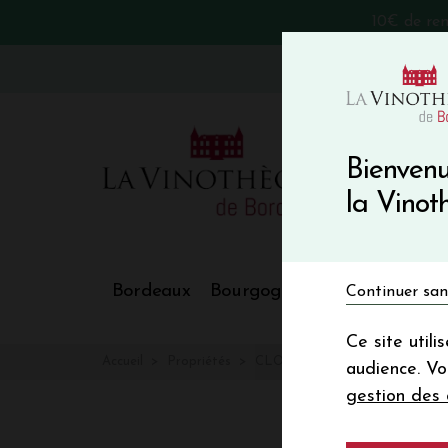
10€ de re
VinoBlog
Bienvenu
la Vino
Bordeaux
Bourgogne
Nos Régions
Continuer san
Ce site util
Accueil
Propriétés
CLOS PUY ARNAUD
audience. V
gestion des 