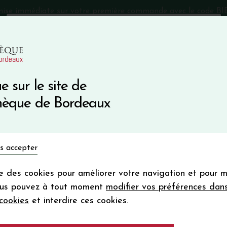
mise immédiate sur votre première commande avec le code 
Catalogue Primeurs 2025
Qui sommes-nous
05 57 10
e sur le site de
Recevez 5
thèque de Bordeaux
en bon d'achat
en vous inscrivant à notre ne
Vins du monde
Primeurs
Bio & Cie
Champagne
s accepter
Votre
email
ise des cookies pour améliorer votre navigation et pour 
En m’abonnant, j’accepte de recevoir la new
ous pouvez à tout moment
modifier vos préférences dan
Vinothèque de Bordeaux.
Minimum de comman
cookies
et interdire ces cookies.
frais de port. Durée de validité d’un