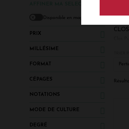
AFFINER MA SELECTION
Disponible en magasin
CLOS
PRIX
Clos Pu
dominan
MILLÉSIME
plateau
TRIER P
copropr
agricul
FORMAT
Perti
CÉPAGES
Résulta
NOTATIONS
MODE DE CULTURE
DEGRÉ