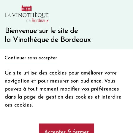
10€ de remise immédiate sur votre première commande
avec le code BIENVINO10
Une question ?
05 57 10 41 41
Bienvenue sur le site de
la Vinothèque de Bordeaux
Recevez 5€
Continuer sans accepter
en bon d'achat
Accueil
Nos Régions
Bourgogne
Volnay
en vous inscrivant à notre newsletter
Ce site utilise des cookies pour améliorer votre
navigation et pour mesurer son audience. Vous
Votre
pouvez à tout moment
modifier vos préférences
email
AFFINER MA SELECTION
dans la page de gestion des cookies
et interdire
En m’abonnant, j’accepte de recevoir la newsletter de la
ces cookies.
Vinothèque de Bordeaux.
Minimum de commande de 50€ h
frais de port. Durée de validité d’un mois
Les vins de Volnay
Accepter & fermer