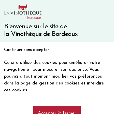
10€ de remise immédiate sur votre première commande
avec le code BIENVINO10
Une question ?
05 57 10 41 41
Bienvenue sur le site de
la Vinothèque de Bordeaux
Recevez 5€
Continuer sans accepter
en bon d'achat
Accueil
Ventes privées
Bourgogne
en vous inscrivant à notre newsletter
Ce site utilise des cookies pour améliorer votre
navigation et pour mesurer son audience. Vous
Votre
pouvez à tout moment
modifier vos préférences
email
AFFINER MA SELECTION
dans la page de gestion des cookies
et interdire
En m’abonnant, j’accepte de recevoir la newsletter de la
ces cookies.
Vinothèque de Bordeaux.
Minimum de commande de 50€ h
frais de port. Durée de validité d’un mois
Les vins de Bourgogne
Accepter & fermer