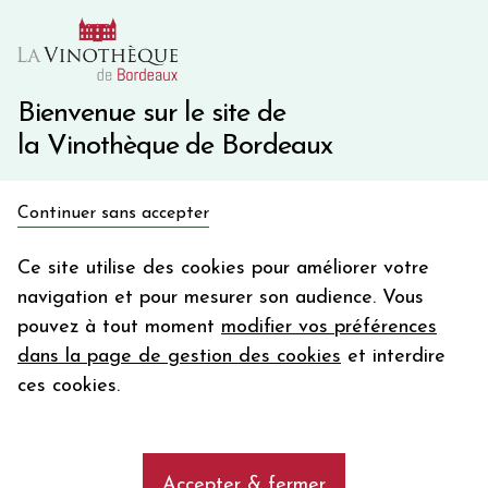
10€ de remise immédiate sur votre première commande
avec le code BIENVINO10
Une question ?
05 57 10 41 41
Bienvenue sur le site de
la Vinothèque de Bordeaux
Recevez 5€
Continuer sans accepter
en bon d'achat
Accueil
Propriétés
CHATEAU LA CROIX SAINT GEORGES
en vous inscrivant à notre newsletter
Ce site utilise des cookies pour améliorer votre
navigation et pour mesurer son audience. Vous
Votre
pouvez à tout moment
modifier vos préférences
email
Les vins du Château La Croix Saint
dans la page de gestion des cookies
et interdire
Georges, Pomerol
En m’abonnant, j’accepte de recevoir la newsletter de la
ces cookies.
Vinothèque de Bordeaux.
Minimum de commande de 50€ h
frais de port. Durée de validité d’un mois
add
Les vins du Château Croix Saint Georges, de
Accepter & fermer