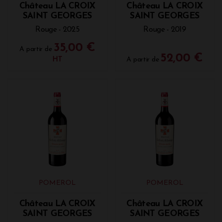
Château LA CROIX
Château LA CROIX
Bordeaux (2016, 2018...)
SAINT GEORGES
SAINT GEORGES
Vous pouvez retrouver le Château Croix Saint
Rouge - 2025
Rouge - 2019
Georges à la Vinothèque de Bordeaux, pour de
35,00 €
nombreux millésimes allant de 2013 à 2020.
A partir de
52,00 €
HT
A partir de
POMEROL
POMEROL
Château LA CROIX
Château LA CROIX
SAINT GEORGES
SAINT GEORGES