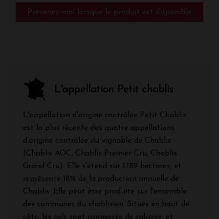
Prévenez-moi lorsque le produit est disponible
L'appellation Petit chablis
L'appellation d'origine contrôlée Petit Chablis
est la plus récente des quatre appellations
d’origine contrôlée du vignoble de Chablis
(Chablis AOC, Chablis Premier Cru, Chablis
Grand Cru). Elle s'étend sur 1.189 hectares, et
représente 18% de la production annuelle de
Chablis. Elle peut être produite sur l'ensemble
des communes du chablisien. Situés en haut de
côte, les sols sont composés de calcaire, et