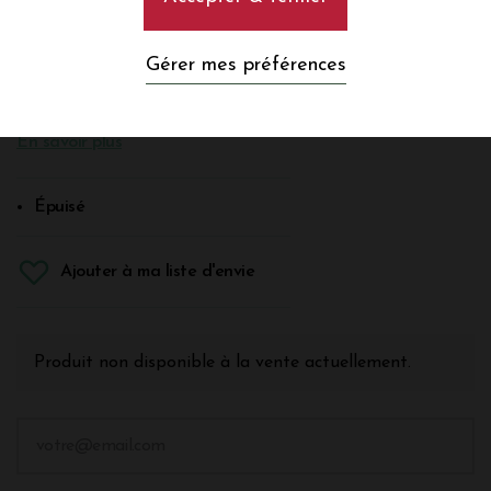
2020
Blanc
Gérer mes préférences
Petit chablis
En savoir plus
Épuisé
Ajouter à ma liste d'envie
Produit non disponible à la vente actuellement.