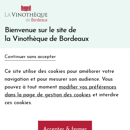
10€ de remise immédiate sur votre première commande
avec le code BIENVINO10
Une question ?
05 57 10 41 41
Bienvenue sur le site de
la Vinothèque de Bordeaux
Recevez 5€
Continuer sans accepter
en bon d'achat
Accueil
Bourgogne
en vous inscrivant à notre newsletter
Ce site utilise des cookies pour améliorer votre
navigation et pour mesurer son audience. Vous
Votre
pouvez à tout moment
modifier vos préférences
email
dans la page de gestion des cookies
et interdire
DOMAINE MOREAU-NAUDET PETIT
En m’abonnant, j’accepte de recevoir la newsletter de la
ces cookies.
CHABLIS 2020
Vinothèque de Bordeaux.
Minimum de commande de 50€ h
Blanc - Bourgogne - Petit chablis
frais de port. Durée de validité d’un mois
Accepter & fermer