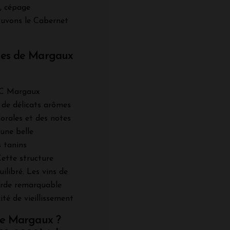
, cépage
uvons le Cabernet
uges de Margaux
AOC Margaux
 de délicats arômes
florales et des notes
 une belle
s tanins
Cette structure
ilibré. Les vins de
arde remarquable
té de vieillissement
 de Margaux ?