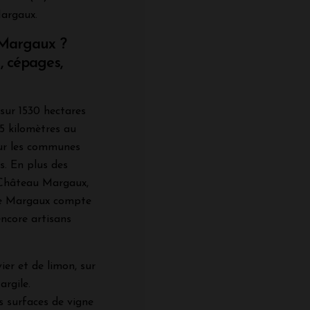
Margaux.
e Margaux ?
, cépages,
sur 1530 hectares
5 kilomètres au
sur les communes
. En plus des
 Château Margaux,
 de Margaux compte
encore artisans
ier et de limon, sur
argile.
s surfaces de vigne