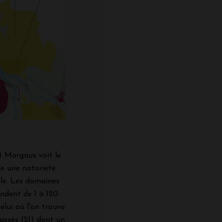
x
) Margaux voit le
de une notoriété
cle. Les domaines
endent de 1 à 120
elui où l'on trouve
assés (21) dont un