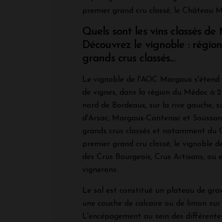
premier grand cru classé, le Château 
Quels sont les vins classés d
Découvrez le vignoble : région
grands crus classés...
Le vignoble de l'AOC Margaux s'étend 
de vignes, dans la région du Médoc à 2
nord de Bordeaux, sur la rive gauche, 
d'Arsac, Margaux-Cantenac et Soussans
grands crus classés et notamment du
premier grand cru classé, le vignoble
des Crus Bourgeois, Crus Artisans, ou 
vignerons.
Le sol est constitué un plateau de grav
une couche de calcaire ou de limon sur 
L'encépagement au sein des différente