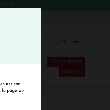
BIENVINO10
fermer
 41 41
Connexion
Mon panier
€
wsletter
VENTES PRIVÉES
Spiritueux
ROSÉS 2025
mesurer son
sletter de la
s la page de
de de 50€ hors
 mois