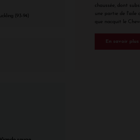
chaussée, dont subsi
une partie de l'aile
ckling (93-94)
que nacquit le Cheval
En savoir plus
Viande rouge