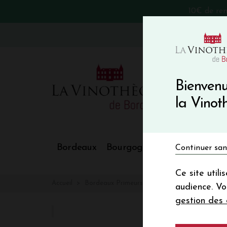
10€ de re
VinoBlog
Bienvenu
la Vino
Bordeaux
Bourgogne
Nos Régions
Continuer san
Ce site util
Accueil
Bordeaux Primeurs 2025
audience. V
gestion des 