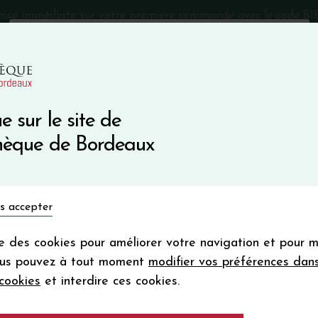
mise immédiate sur votre première commande avec le code 
Catalogue Primeurs 2025
Qui sommes-nous
05 57 10
e sur le site de
Recevez 5
thèque de Bordeaux
en bon d'achat
en vous inscrivant à notre ne
Vins du monde
Primeurs
Bio & Cie
Champagne
s accepter
Votre
email
ise des cookies pour améliorer votre navigation et pour 
En m’abonnant, j’accepte de recevoir la new
ous pouvez à tout moment
modifier vos préférences dan
Vinothèque de Bordeaux.
Minimum de comman
cookies
et interdire ces cookies.
frais de port. Durée de validité d’un
Primeurs 2023