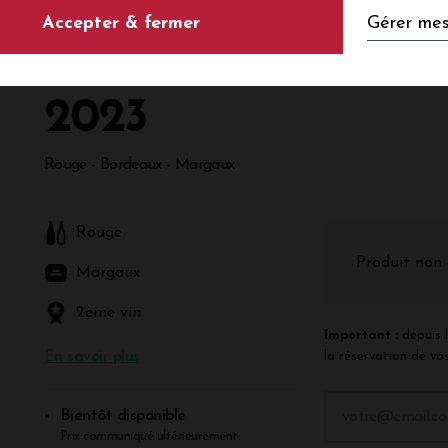
Gérer mes
Accepter & fermer
CHEVALIER DE 
2023
Rouge - Bordeaux - Margaux
Rouge
Produit non 
Margaux
2ème vin
Important :
depuis l
En savoir plus
la réservation de vos
Bientôt disponible
Prix communiqué ultérieurement.