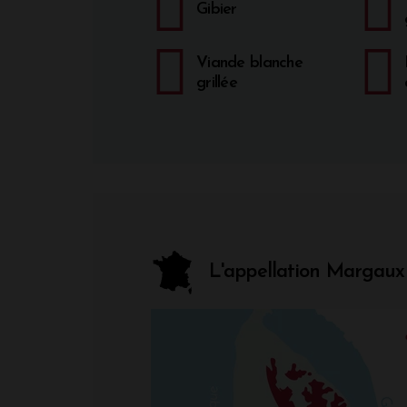
Gibier
Viande blanche
grillée
L'appellation Margaux