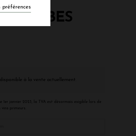
 préférences
LASCOMBES
disponible à la vente actuellement.
e 1er janvier 2023, la TVA est désormais exigible lors de
 vins primeurs.