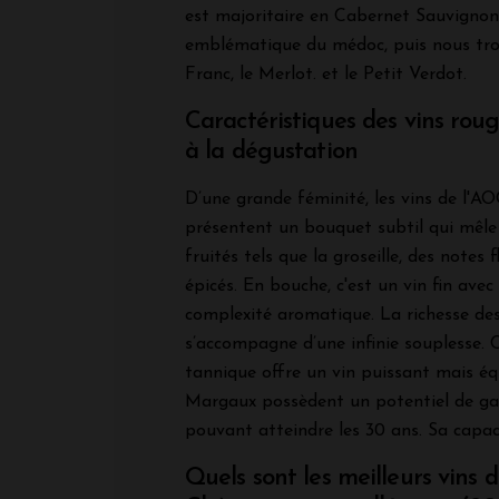
est majoritaire en Cabernet Sauvignon
emblématique du médoc, puis nous tro
Franc, le Merlot. et le Petit Verdot.
Caractéristiques des vins ro
à la dégustation
D’une grande féminité, les vins de l'
présentent un bouquet subtil qui mêle
fruités tels que la groseille, des notes 
épicés. En bouche, c'est un vin fin avec
complexité aromatique. La richesse de
s’accompagne d’une infinie souplesse. 
tannique offre un vin puissant mais équ
Margaux possèdent un potentiel de g
pouvant atteindre les 30 ans. Sa capaci
Quels sont les meilleurs vins