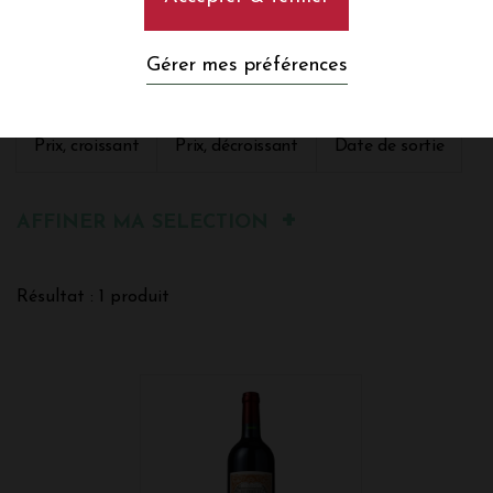
Trier par :
Gérer mes préférences
Pertinence
Nom, A à Z
Nom, Z à A
Prix, croissant
Prix, décroissant
Date de sortie
AFFINER MA SELECTION
Résultat : 1 produit