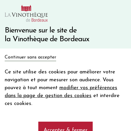
10€ de remise immédiate sur votre première commande
avec le code BIENVINO10
Une question ?
05 57 10 41 41
Bienvenue sur le site de
la Vinothèque de Bordeaux
Recevez 5€
Continuer sans accepter
en bon d'achat
Accueil
Bordeaux Primeurs 2025
Cadillac - Côtes de Bordeaux
en vous inscrivant à notre newsletter
Ce site utilise des cookies pour améliorer votre
navigation et pour mesurer son audience. Vous
Votre
pouvez à tout moment
modifier vos préférences
email
Les vins de Cadillac - Côtes de
dans la page de gestion des cookies
et interdire
Bordeaux
En m’abonnant, j’accepte de recevoir la newsletter de la
ces cookies.
Vinothèque de Bordeaux.
Minimum de commande de 50€ h
frais de port. Durée de validité d’un mois
Cadillac - Côtes de Bordeaux
Accepter & fermer