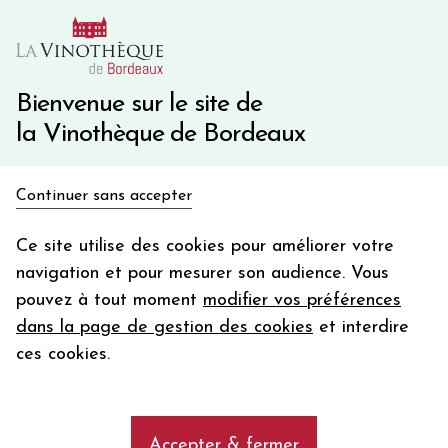
10€ de remise immédiate sur votre première commande
avec le code BIENVINO10
Une question ?
05 57 10 41 41
Bienvenue sur le site de
la Vinothèque de Bordeaux
Recevez 5€
Continuer sans accepter
en bon d'achat
Accueil
Bourgogne
Auxey Duresses
en vous inscrivant à notre newsletter
Ce site utilise des cookies pour améliorer votre
navigation et pour mesurer son audience. Vous
Votre
pouvez à tout moment
modifier vos préférences
email
Les vins de l'appellation Auxey
dans la page de gestion des cookies
et interdire
Duresses
En m’abonnant, j’accepte de recevoir la newsletter de la
ces cookies.
Vinothèque de Bordeaux.
Minimum de commande de 50€ h
frais de port. Durée de validité d’un mois
add
Découvrez et achetez les meilleurs vins de
Accepter & fermer