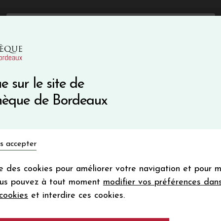
mise immédiate sur votre première commande avec le code 
Catalogue Primeurs 2025
Qui sommes-nous
05 57 10
Vins du monde
Primeurs
Bio & Cie
Champagne
e sur le site de
Recevez 5
thèque de Bordeaux
en bon d'achat
en vous inscrivant à notre ne
s accepter
Votre
email
ise des cookies pour améliorer votre navigation et pour 
En m’abonnant, j’accepte de recevoir la new
ous pouvez à tout moment
modifier vos préférences dan
Vinothèque de Bordeaux.
Minimum de comman
cookies
et interdire ces cookies.
frais de port. Durée de validité d’un