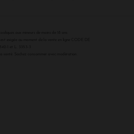
cooliques aux mineurs de moins de 18 ans
r est exigée au moment de la vente en ligne CODE DE
2-1 et L. 3353-3
 la santé. Sachez consommer avec modération.