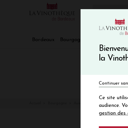
10€ de re
VinoBlog
Bordeaux
Bourgogne
Nos Régions
Bienvenu
la Vino
Continuer san
Ce site util
Accueil
Bourgogne
Auxey Duresses
audience. V
gestion des 