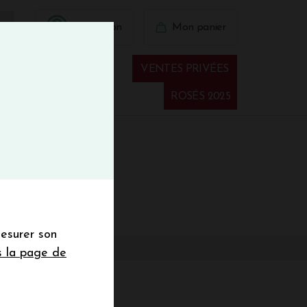
BIENVINO10
Connexion
Mon panier
fermer
 41 41
VENTES PRIVÉES
Spiritueux
ROSÉS 2025
€
wsletter
mesurer son
sletter de la
s la page de
de de 50€ hors
 mois