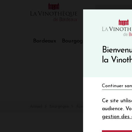
10€ de re
VinoBlog
Bordeaux
Bourgogne
Nos Régions
Bienvenu
la Vino
Continuer san
Ce site util
Accueil
Bourgogne
Auxey Duresses
audience. V
gestion des 