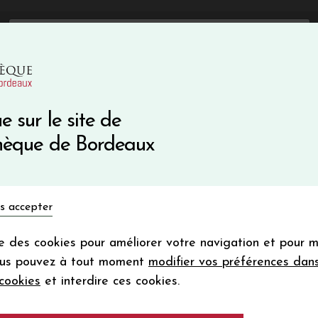
mise immédiate sur votre première commande avec le code 
Catalogue Primeurs 2025
Qui sommes-nous
05 57 10
Vins du monde
Primeurs
Bio & Cie
Champagne
e sur le site de
Recevez 5
thèque de Bordeaux
en bon d'achat
en vous inscrivant à notre ne
s accepter
Votre
email
ise des cookies pour améliorer votre navigation et pour 
En m’abonnant, j’accepte de recevoir la new
ous pouvez à tout moment
modifier vos préférences dan
Vinothèque de Bordeaux.
Minimum de comman
cookies
et interdire ces cookies.
frais de port. Durée de validité d’un