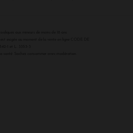
cooliques aux mineurs de moins de 18 ans
r est exigée au moment de la vente en ligne CODE DE
2-1 et L. 3353-3
 la santé. Sachez consommer avec modération.