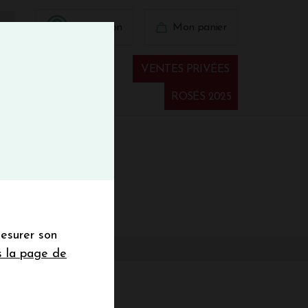
BIENVINO10
Connexion
Mon panier
fermer
 41 41
VENTES PRIVÉES
Spiritueux
ROSÉS 2025
€
wsletter
mesurer son
sletter de la
s la page de
de de 50€ hors
 mois