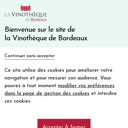
10€ de remise immédiate sur votre première commande
avec le code BIENVINO10
Une question ?
05 57 10 41 41
Bienvenue sur le site de
la Vinothèque de Bordeaux
Recevez 5€
Continuer sans accepter
en bon d'achat
Accueil
Bordeaux
Pauillac
en vous inscrivant à notre newsletter
Ce site utilise des cookies pour améliorer votre
navigation et pour mesurer son audience. Vous
Votre
pouvez à tout moment
modifier vos préférences
email
Découvrez notre sélection de vins
dans la page de gestion des cookies
et interdire
rouges de l'appellation (AOC) Pauillac
En m’abonnant, j’accepte de recevoir la newsletter de la
ces cookies.
Vinothèque de Bordeaux.
Minimum de commande de 50€ h
frais de port. Durée de validité d’un mois
add
Les vins rouges de l'appellation (AOC)
Accepter & fermer