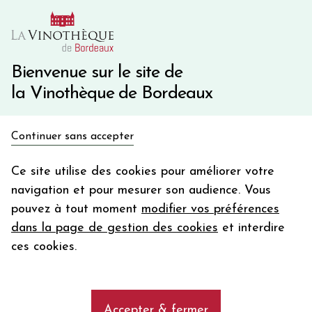
10€ de remise immédiate sur votre première commande
avec le code BIENVINO10
Une question ?
05 57 10 41 41
Bienvenue sur le site de
la Vinothèque de Bordeaux
Recevez 5€
Continuer sans accepter
en bon d'achat
Accueil
Bordeaux
Pauillac
en vous inscrivant à notre newsletter
Ce site utilise des cookies pour améliorer votre
navigation et pour mesurer son audience. Vous
Votre
pouvez à tout moment
modifier vos préférences
email
Découvrez notre sélection de vins
dans la page de gestion des cookies
et interdire
rouges de l'appellation (AOC) Pauillac
En m’abonnant, j’accepte de recevoir la newsletter de la
ces cookies.
Vinothèque de Bordeaux.
Minimum de commande de 50€ h
frais de port. Durée de validité d’un mois
add
Les vins rouges de l'appellation (AOC)
Accepter & fermer