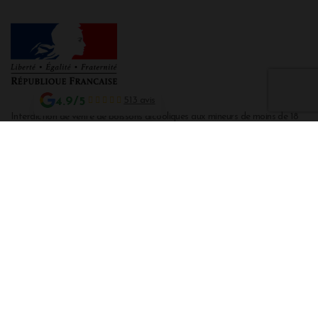
4.9/5
513 avis
Interdiction de vente de boissons alcooliques aux mineurs de moins de 18
ans
La preuve de majorité de l'acheteur est exigée au moment de la vente en
ligne CODE DE LA SANTE PUBLIQUE, ART. L. 3342-1 et L. 3353-3
L'abus d'alcool est dangereux pour la santé. Sachez consommer avec
modération.