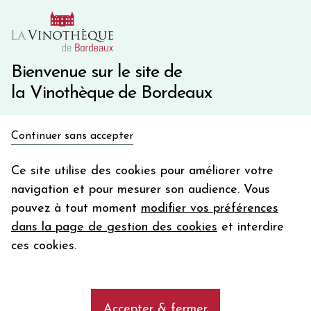
10€ de remise immédiate sur votre première commande
avec le code BIENVINO10
Une question ?
05 57 10 41 41
Bienvenue sur le site de
la Vinothèque de Bordeaux
Recevez 5€
Continuer sans accepter
en bon d'achat
Accueil
Bordeaux
Pauillac
en vous inscrivant à notre newsletter
Ce site utilise des cookies pour améliorer votre
navigation et pour mesurer son audience. Vous
Votre
pouvez à tout moment
modifier vos préférences
email
Découvrez notre sélection de vins
dans la page de gestion des cookies
et interdire
rouges de l'appellation (AOC) Pauillac
En m’abonnant, j’accepte de recevoir la newsletter de la
ces cookies.
Vinothèque de Bordeaux.
Minimum de commande de 50€ h
frais de port. Durée de validité d’un mois
add
Les vins rouges de l'appellation (AOC)
Accepter & fermer