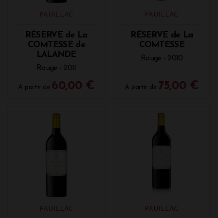
garde remarquable, allant de 5 à 30 ans. Au fil des
années, les tannins vont s'arrondir afin de laisser
PAUILLAC
PAUILLAC
davantage de place aux arômes pour s'ouvrir. Les
vins vont ainsi délivrer plus de finesse et de
RÉSERVE de La
RÉSERVE de La
délicatesse tout en restant puissants. Les vins de
COMTESSE de
COMTESSE
Pauillac sont des vins rouges puissants qui
LALANDE
Rouge - 2010
s’accordent parfaitement avec les viandes rouges et
Rouge - 2011
les plats en sauce. Ils sont généralement à leur
meilleur entre 4 et 8 ans après la récolte.
60,00 €
75,00 €
A partir de
A partir de
Châteaux, millésimes de grands vins de
Pauillac (2010, 2014, 2016, 2015, 2019,2020...)
à la Vinothèque de Bordeaux
Nous vous proposons à la Vinothèque de Bordeaux
de nombreux domaines de l'appellation Pauillac.
Parmi eux, les Grands Crus classés, mais également
des premiers et seconds vins de domaines
d'exception. Plusieurs millésimes vous sont
proposés, allant de 1994 à 2019.
.
PAUILLAC
PAUILLAC