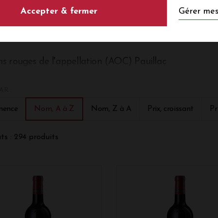
OUVREZ NOTRE SÉLECTION DE VINS R
Gérer mes
Accepter & fermer
(AOC) PAUILLAC
ns rouges de l'appellation (AOC) Pauillac
llation Pauillac dans le Médoc
AR :
lation AOC Pauillac s'étend sur 1213 hectares, sur la commune
ulien-Beychevelle et Saint-Sauveur. Situé à une quarantaine d
nence
Nom, A à Z
Nom, Z à A
Prix, croissant
Pr
uche, Pauillac est une appellation communale du vignoble du 
que ce dernier, un climat océanique et tempéré. L'encépageme
t Franc, Cabernet Sauvignon, Merlot, Carmenère et Petit Verdo
ts : 294 produits
stitué de croupes de graves, et d'un sol sableux avec du petit
tres de vins rouges qui y sont produits.
emiers Grands Crus Classés à Pauillac
lation Pauillac est une concentration de grands vins puisque 3
e celle-ci : le Château Lafite-Rothschild, le Château Mouton R
 crus du classement sont également des vins de Pauillac : le 
u Pichon-Longueville Comtesse de Lalande.