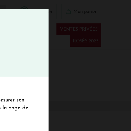
BIENVINO10
Connexion
Mon panier
fermer
 41 41
VENTES PRIVÉES
Spiritueux
ROSÉS 2025
€
wsletter
mesurer son
sletter de la
s la page de
de de 50€ hors
 mois