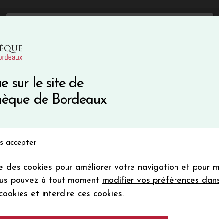
mise immédiate sur votre première commande avec le code 
Catalogue Primeurs 2025
Qui sommes-nous
05 57 10
Vins du monde
Primeurs
Bio & Cie
Champagne
e sur le site de
Recevez 5
thèque de Bordeaux
en bon d'achat
en vous inscrivant à notre ne
s accepter
Votre
email
ise des cookies pour améliorer votre navigation et pour 
En m’abonnant, j’accepte de recevoir la new
ous pouvez à tout moment
modifier vos préférences dan
Vinothèque de Bordeaux.
Minimum de comman
cookies
et interdire ces cookies.
frais de port. Durée de validité d’un