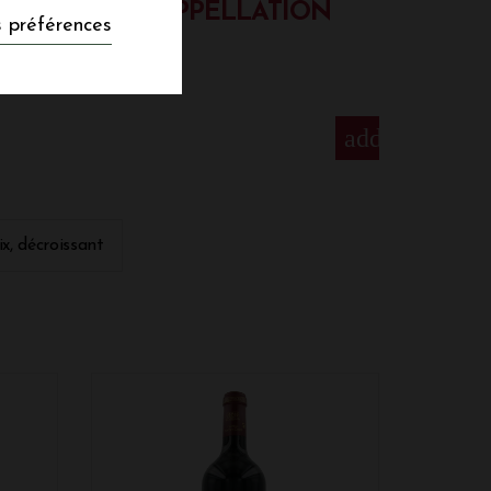
OUGES DE L'APPELLATION
 préférences
add
 de Pauillac, Cissac-Médoc, Saint-Estèphe,
e kilomètres au nord de Bordeaux sur la
ix, décroissant
Médoc. Ainsi, elle bénéficie du même
nt au sein du vignoble est constitué de
t. Le terroir sur lequel évolue les vignes
 gravier. Chaque année, ce sont 54 000
 des 5 premiers crus classés en 1855 sont
othschild et le Château Latour. Des
Château Baron Pichon-Longueville et le