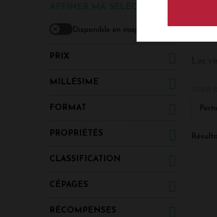
DÉC
AFFINER MA SELECTION
Disponible en magasin
PRIX
Les vi
L'appe
MILLÉSIME
TRIER P
L'appel
Saint-J
FORMAT
Perti
rive ga
climat 
Caberne
PROPRIÉTÉS
Résulta
est con
hectoli
CLASSIFICATION
Les Pr
CÉPAGES
L'appel
issus d
seconds
RÉCOMPENSES
Châtea