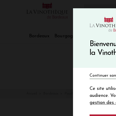
10€ de re
VinoBlog
Bordeaux
Bourgogne
Nos Régions
Bienvenu
la Vino
Continuer san
Ce site util
Accueil
Bordeaux
Pauillac
audience. V
gestion des 