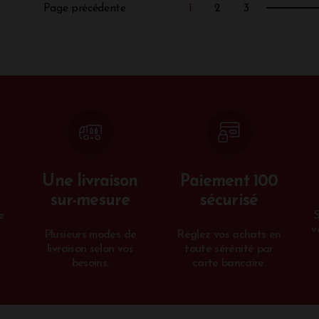
Page précédente
1
2
3
Une livraison
Paiement 100
sur-mesure
sécurisé
e
v
Plusieurs modes de
Réglez vos achats en
livraison selon vos
toute sérénité par
besoins.
carte bancaire.