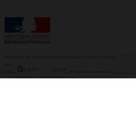
Interdiction de vente de boissons alcooliques aux mineurs de moins de 18
ans
4.9/5
513 avis
La preuve de majorité de l'acheteur est exigée au moment de la vente en
ligne CODE DE LA SANTE PUBLIQUE, ART. L. 3342-1 et L. 3353-3
L'abus d'alcool est dangereux pour la santé. Sachez consommer avec
modération.