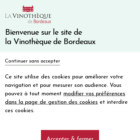
10€ de remise immédiate sur votre première commande
avec le code BIENVINO10
Une question ?
05 57 10 41 41
Bienvenue sur le site de
la Vinothèque de Bordeaux
Recevez 5€
Continuer sans accepter
en bon d'achat
Accueil
Bordeaux Primeurs 2025
Lalande de Pomerol
en vous inscrivant à notre newsletter
Ce site utilise des cookies pour améliorer votre
navigation et pour mesurer son audience. Vous
Votre
pouvez à tout moment
modifier vos préférences
email
Les vins de Lalande de Pomerol
dans la page de gestion des cookies
et interdire
En m’abonnant, j’accepte de recevoir la newsletter de la
ces cookies.
Vinothèque de Bordeaux.
Minimum de commande de 50€ h
frais de port. Durée de validité d’un mois
Lalande de Pomerol
Accepter & fermer