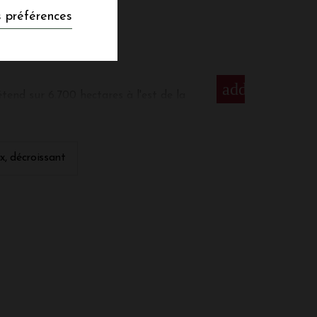
OUX
 préférences
add
end sur 6.700 hectares à l'est de la
 méditerranéen, agrémentée par une légère
ouges (environ 54%), mais aussi des rosés
 le Grenache Noir, la Syrah, le Cinsault, le
ouges. Pour les blancs, on retrouve le
ix, décroissant
s vins seront très fruités, avec de beaux