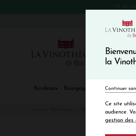
10€ de re
VinoBlog
Bienvenu
la Vino
Bordeaux
Bourgogne
Nos Régions
Continuer san
Ce site util
Accueil
Nos Régions
Rhône
Ventoux
audience. V
gestion des 