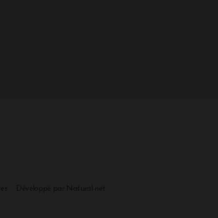
tes
Développé par Natural-net