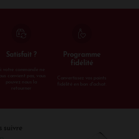
Satisfait ?
Programme
fidélité
Si votre commande ne
ous convient pas, vous
Convertissez vos points
pouvez nous la
fidélité en bon d'achat.
retourner
 suivre