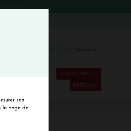
BIENVINO10
fermer
 41 41
Connexion
Mon panier
€
wsletter
VENTES PRIVÉES
Spiritueux
ROSÉS 2025
mesurer son
sletter de la
s la page de
de de 50€ hors
 mois