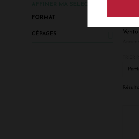
AFFINER MA SELECTION
FORMAT
Vento
CÉPAGES
Ancienn
Vallée 
influen
TRIER P
et des 
Mourvèd
Perti
Bourbou
arômes
Résulta