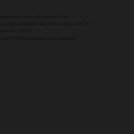
cooliques aux mineurs de moins de 18 ans
r est exigée au moment de la vente en ligne CODE DE
2-1 et L. 3353-3
 la santé. Sachez consommer avec modération.