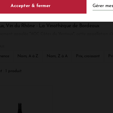
LES VINS DE VENT
Gérer mes
Accepter & fermer
ux, Vin du Rhône - La Vinothèque de Bordeaux
ement appelée "AOC Côtes du Ventoux", cette appellation s'ét
du Rhône, au pied du Mont Ventoux. Le climat y est tempéré
ce montagnarde. L'AOC Ventoux produit majoritairement des r
AR :
blancs. Pour les rouges et les rosés, les cépages principaux sont
re et le Carignan. Ils apportent aux vins des notes de fruits r
nence
Nom, A à Z
Nom, Z à A
Prix, croissant
Pr
lenc, la Clairette, le Grenache Blanc et la Roussanne. Ainsi, ce
 tendres en bouche.
t : 1 produit