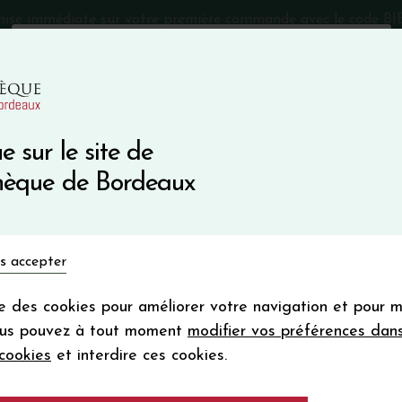
mise immédiate sur votre première commande avec le code 
Catalogue Primeurs 2025
Qui sommes-nous
05 57 10
e sur le site de
Recevez 5
thèque de Bordeaux
en bon d'achat
en vous inscrivant à notre ne
Vins du monde
Primeurs
Bio & Cie
Champagne
s accepter
Votre
email
ise des cookies pour améliorer votre navigation et pour 
En m’abonnant, j’accepte de recevoir la new
ous pouvez à tout moment
modifier vos préférences dan
Vinothèque de Bordeaux.
Minimum de comman
cookies
et interdire ces cookies.
frais de port. Durée de validité d’un