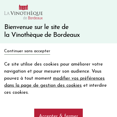
10€ de remise immédiate sur votre première commande
avec le code BIENVINO10
Une question ?
05 57 10 41 41
Bienvenue sur le site de
la Vinothèque de Bordeaux
Recevez 5€
Continuer sans accepter
en bon d'achat
Accueil
Propriétés
CHÂTEAU LATOUR
en vous inscrivant à notre newsletter
Ce site utilise des cookies pour améliorer votre
navigation et pour mesurer son audience. Vous
Votre
pouvez à tout moment
modifier vos préférences
email
Les vins de la propriété Château
dans la page de gestion des cookies
et interdire
Latour, Premier Grand Cru Classé à
En m’abonnant, j’accepte de recevoir la newsletter de la
ces cookies.
Pauillac
Vinothèque de Bordeaux.
Minimum de commande de 50€ h
frais de port. Durée de validité d’un mois
add
Accepter & fermer