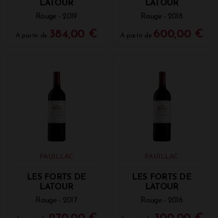
LATOUR
LATOUR
Tarifs, millésimes (2008, 2010, 2016, 2018,
Rouge - 2019
Rouge - 2018
2020...) : quel est le prix d'un Château Latour
384,00 €
600,00 €
A partir de
A partir de
?
Les différents vins du Château Latour sont
proposés à la Vinothèque de Bordeaux. Le Château
Latour est disponible à partir de 590€, les Forts de
Latour à partir de 195€ et le Pauillac de Château
Latour à partir de 94€.
PAUILLAC
PAUILLAC
LES FORTS DE
LES FORTS DE
LATOUR
LATOUR
Rouge - 2017
Rouge - 2016