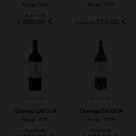
Rouge - 2014
Rouge - 2013
Tarifs, millésimes (2008, 2010, 2016, 2018,
2020...) : quel est le prix d'un Château Latour
A partir de
1 500,00 €
320,00 €
?
A partir de
Les différents vins du Château Latour sont
proposés à la Vinothèque de Bordeaux. Le Château
Latour est disponible à partir de 590€, les Forts de
Latour à partir de 195€ et le Pauillac de Château
Latour à partir de 94€.
PAUILLAC
PAUILLAC
Château LATOUR
Château LATOUR
Rouge - 2012
Rouge - 2009
A partir de
A partir de