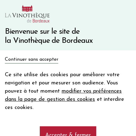
10€ de remise immédiate sur votre première commande
avec le code BIENVINO10
Une question ?
05 57 10 41 41
Bienvenue sur le site de
la Vinothèque de Bordeaux
Recevez 5€
Continuer sans accepter
en bon d'achat
Accueil
Propriétés
CHÂTEAU LATOUR
en vous inscrivant à notre newsletter
Ce site utilise des cookies pour améliorer votre
navigation et pour mesurer son audience. Vous
Votre
pouvez à tout moment
modifier vos préférences
email
Les vins de la propriété Château
dans la page de gestion des cookies
et interdire
Latour, Premier Grand Cru Classé à
En m’abonnant, j’accepte de recevoir la newsletter de la
ces cookies.
Pauillac
Vinothèque de Bordeaux.
Minimum de commande de 50€ h
frais de port. Durée de validité d’un mois
add
Accepter & fermer