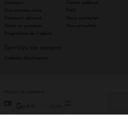
Livraison
Cartes cadeaux
Qui sommes-nous
FAQ
Paiement sécurisé
Nous contacter
Vente en primeurs
Nos actualités
Programme de Fidélité
Services sur mesure
Cadeaux d'entreprise
Moyens de paiement
4.9/5
513 avis