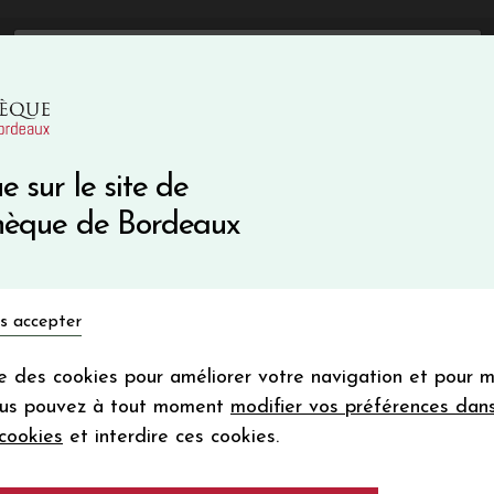
mise immédiate sur votre première commande avec le code 
Catalogue Primeurs 2025
Qui sommes-nous
05 57 10
Vins du monde
Primeurs
Bio & Cie
Champagne
e sur le site de
Recevez 5
thèque de Bordeaux
en bon d'achat
en vous inscrivant à notre ne
s accepter
Votre
email
ise des cookies pour améliorer votre navigation et pour 
En m’abonnant, j’accepte de recevoir la new
ous pouvez à tout moment
modifier vos préférences dan
Vinothèque de Bordeaux.
Minimum de comman
cookies
et interdire ces cookies.
frais de port. Durée de validité d’un