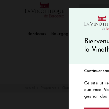
10€ de re
VinoBlog
Bordeaux
Bourgogne
Nos Régions
Bienvenu
la Vino
Continuer san
Ce site util
Accueil
Propriétés
Château LA GAFFELIERE
audience. V
gestion des 