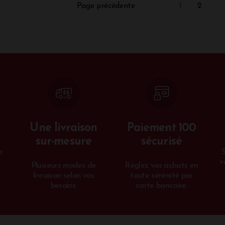
Page précédente
1
2
Une livraison
Paiement 100
sur-mesure
sécurisé
e
v
Plusieurs modes de
Réglez vos achats en
livraison selon vos
toute sérénité par
besoins.
carte bancaire.