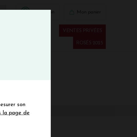
BIENVINO10
Connexion
Mon panier
fermer
 41 41
VENTES PRIVÉES
Spiritueux
ROSÉS 2025
€
wsletter
mesurer son
sletter de la
s la page de
de de 50€ hors
 mois