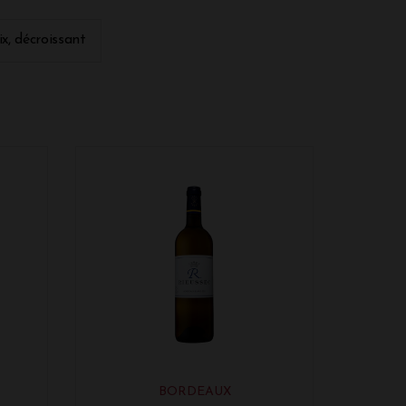
ression. Pour chaque millésime,
'évolution des différents cépages en
ix, décroissant
es sols, de la conduite des parcelles et des
BORDEAUX