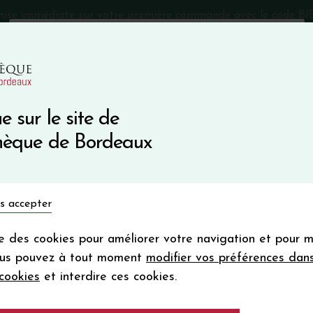
mise immédiate sur votre première commande avec le code 
Catalogue Primeurs 2025
Qui sommes-nous
05 57 10
e sur le site de
Recevez 5
thèque de Bordeaux
en bon d'achat
en vous inscrivant à notre ne
Vins du monde
Primeurs
Bio & Cie
Champagne
s accepter
Votre
email
ise des cookies pour améliorer votre navigation et pour 
En m’abonnant, j’accepte de recevoir la new
ous pouvez à tout moment
modifier vos préférences dan
Vinothèque de Bordeaux.
Minimum de comman
cookies
et interdire ces cookies.
frais de port. Durée de validité d’un