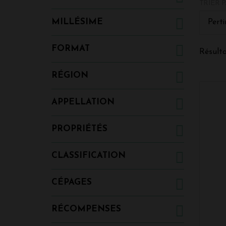
TRIER P
permet 
l'assem
MILLÉSIME
Perti
fonctio
conditi
FORMAT
Résulta
RÉGION
APPELLATION
PROPRIÉTÉS
CLASSIFICATION
CÉPAGES
RÉCOMPENSES