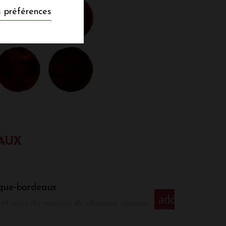
 préférences
EAUX
eque-bordeaux
add
nt issus du mariage de plusieurs cépages,
 est simple : assembler des vins permet
risée, révèle la typicité des terroirs et