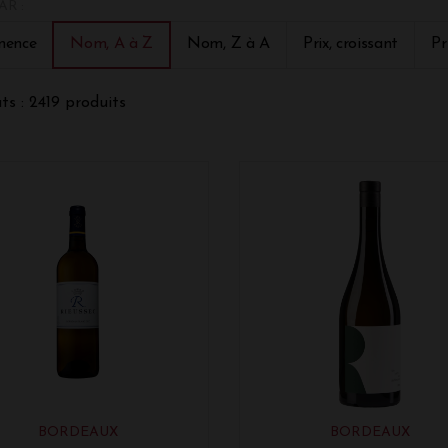
AR :
à chacune des parties assemblées de donner sa plus belle exp
blage est une création qui prend en compte divers facteurs : l
nence
Nom, A à Z
Nom, Z à A
Prix, croissant
Pr
n de l'âge des pieds de vigne, de leur exposition, de la nature d
ons climatiques différentes chaque année!
ts : 2419 produits
BORDEAUX
BORDEAUX