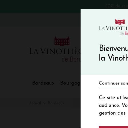
10€ de re
VinoBlog
Bienvenu
la Vino
Bordeaux
Bourgogne
Nos Régions
Continuer san
Ce site util
Accueil
Bordeaux
audience. V
gestion des 