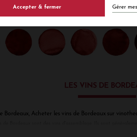
Gérer mes
Accepter & fermer
LES VINS DE BORD
e Bordeaux, Acheter les vins de Bordeaux sur vinoth
s de Bordeaux sont des vins d'assemblage. Ils sont généraleme
es ou terroirs. Pourquoi se compliquer la tâche ? L'explication
er leurs qualités, c'est une combinatoire qui, lorsqu'elle est maît