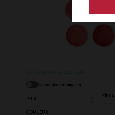
AFFINER MA SELECTION
Disponible en magasin
Vins d
PRIX
Les vin
parcell
COULEUR
d'exalt