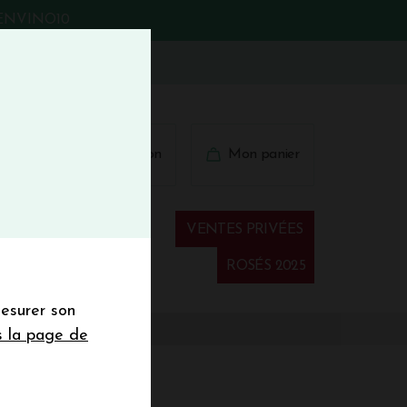
BIENVINO10
fermer
 41 41
Connexion
Mon panier
€
wsletter
VENTES PRIVÉES
Spiritueux
ROSÉS 2025
mesurer son
sletter de la
s la page de
de de 50€ hors
 mois