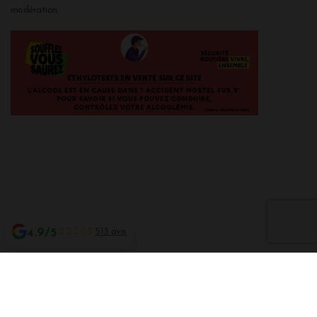
modération.
4.9/5
513 avis