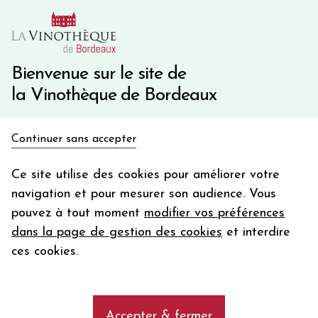
10€ de remise immédiate sur votre première commande
avec le code BIENVINO10
Une question ?
05 57 10 41 41
Bienvenue sur le site de
la Vinothèque de Bordeaux
Recevez 5€
Continuer sans accepter
en bon d'achat
Accueil
Propriétés
LA VIEILLE CURE
en vous inscrivant à notre newsletter
Ce site utilise des cookies pour améliorer votre
navigation et pour mesurer son audience. Vous
Votre
pouvez à tout moment
modifier vos préférences
email
Les vins de la propriété LA VIEILLE
dans la page de gestion des cookies
et interdire
CURE
En m’abonnant, j’accepte de recevoir la newsletter de la
ces cookies.
Vinothèque de Bordeaux.
Minimum de commande de 50€ h
frais de port. Durée de validité d’un mois
add
LA VIEILLE CURE
Accepter & fermer