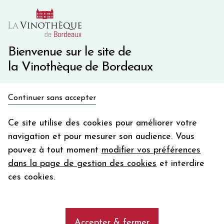
10€ de remise immédiate sur votre première commande
avec le code BIENVINO10
Une question ?
05 57 10 41 41
Bienvenue sur le site de
la Vinothèque de Bordeaux
Recevez 5€
Continuer sans accepter
en bon d'achat
Accueil
Propriétés
CHATEAU DE LA RIVIERE
en vous inscrivant à notre newsletter
Ce site utilise des cookies pour améliorer votre
navigation et pour mesurer son audience. Vous
Votre
pouvez à tout moment
modifier vos préférences
email
AFFINER MA SELECTION
dans la page de gestion des cookies
et interdire
En m’abonnant, j’accepte de recevoir la newsletter de la
ces cookies.
Vinothèque de Bordeaux.
Minimum de commande de 50€ h
frais de port. Durée de validité d’un mois
Les vins de la propriété CHATEAU
DE LA RIVIERE
Accepter & fermer