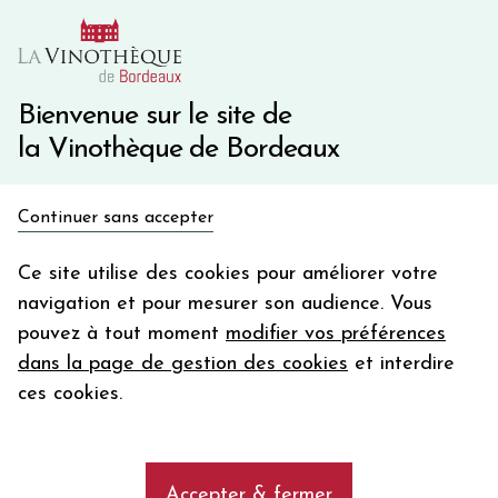
10€ de remise immédiate sur votre première commande
avec le code BIENVINO10
Une question ?
05 57 10 41 41
Bienvenue sur le site de
la Vinothèque de Bordeaux
Recevez 5€
Continuer sans accepter
en bon d'achat
Accueil
0
en vous inscrivant à notre newsletter
Ce site utilise des cookies pour améliorer votre
navigation et pour mesurer son audience. Vous
Votre
pouvez à tout moment
modifier vos préférences
email
AFFINER MA SELECTION
dans la page de gestion des cookies
et interdire
En m’abonnant, j’accepte de recevoir la newsletter de la
ces cookies.
Vinothèque de Bordeaux.
Minimum de commande de 50€ h
frais de port. Durée de validité d’un mois
Les vins de 0
Accepter & fermer