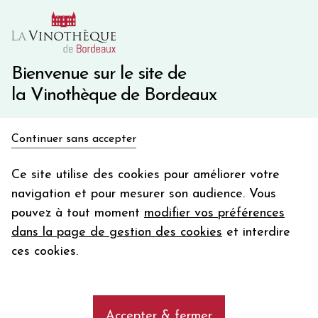
10€ de remise immédiate sur votre première commande
avec le code BIENVINO10
Une question ?
05 57 10 41 41
Bienvenue sur le site de
la Vinothèque de Bordeaux
Recevez 5€
Continuer sans accepter
en bon d'achat
Accueil
Champagne
CHAMPAGNE HATON
en vous inscrivant à notre newsletter
Ce site utilise des cookies pour améliorer votre
navigation et pour mesurer son audience. Vous
Votre
pouvez à tout moment
modifier vos préférences
email
Les vins de CHAMPAGNE HATON
dans la page de gestion des cookies
et interdire
En m’abonnant, j’accepte de recevoir la newsletter de la
ces cookies.
Vinothèque de Bordeaux.
Minimum de commande de 50€ h
frais de port. Durée de validité d’un mois
CHAMPAGNE HATON
Accepter & fermer