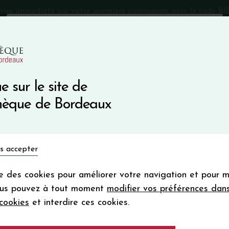
mise immédiate sur votre première commande avec le code 
Catalogue Primeurs 2025
Qui sommes-nous
05 57 10
e sur le site de
Recevez 5
thèque de Bordeaux
en bon d'achat
en vous inscrivant à notre ne
Vins du monde
Primeurs
Bio & Cie
Champagne
s accepter
Votre
email
ise des cookies pour améliorer votre navigation et pour 
En m’abonnant, j’accepte de recevoir la new
hâteauneuf-du-Pape
ous pouvez à tout moment
modifier vos préférences dan
Vinothèque de Bordeaux.
Minimum de comman
cookies
et interdire ces cookies.
frais de port. Durée de validité d’un