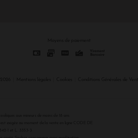
Moyens de paiement
 2026
Mentions légales
Cookies
Conditions Générales de Ven
cooliques aux mineurs de moins de 18 ans
r est exigée au moment de la vente en ligne CODE DE
2-1 et L. 3353-3
 la santé. Sachez consommer avec modération.