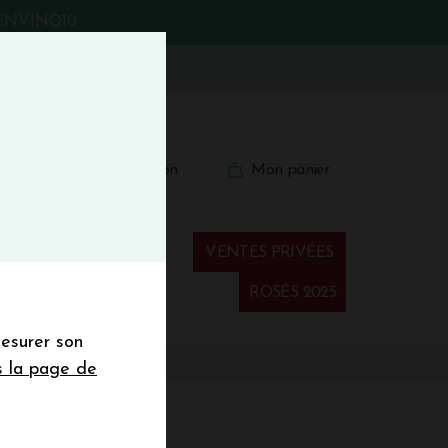
BIENVINO10
fermer
 41 41
Connexion
Mon panier
€
wsletter
VENTES PRIVÉES
Spiritueux
ROSÉS 2025
mesurer son
sletter de la
s la page de
de de 50€ hors
 mois