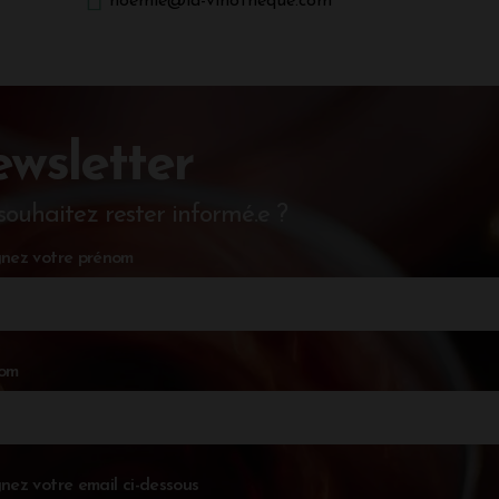
noemie@la-vinotheque.com
wsletter
souhaitez rester informé.e ?
nez votre prénom
nom
nez votre email ci-dessous