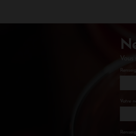
Ne
Vous 
Renseig
Votre 
Renseig