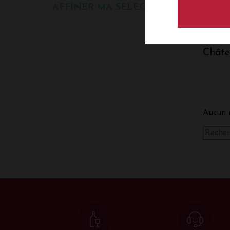
AFFINER MA SELECTION
Châte
Aucun r