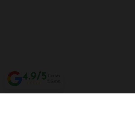
4.9/5
Lire les
513 avis