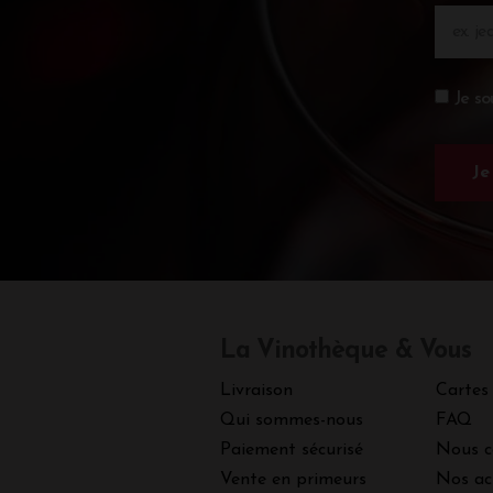
Je so
La Vinothèque & Vous
Livraison
Cartes
Qui sommes-nous
FAQ
Paiement sécurisé
Nous c
Vente en primeurs
Nos ac