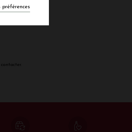
F-DU-PAPE
 préférences
 contacter.