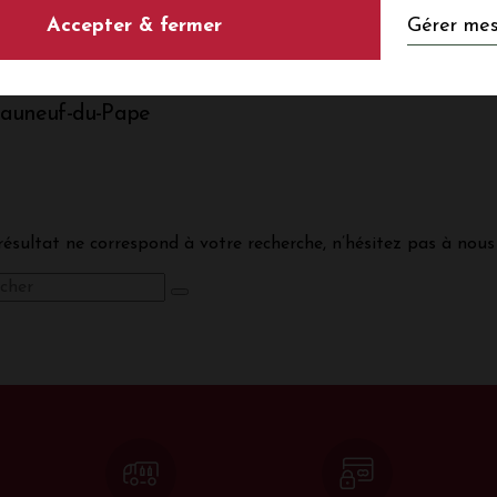
LES VINS DE CHÂTEAUNEU
Gérer mes
Accepter & fermer
auneuf-du-Pape
ésultat ne correspond à votre recherche, n’hésitez pas à nous