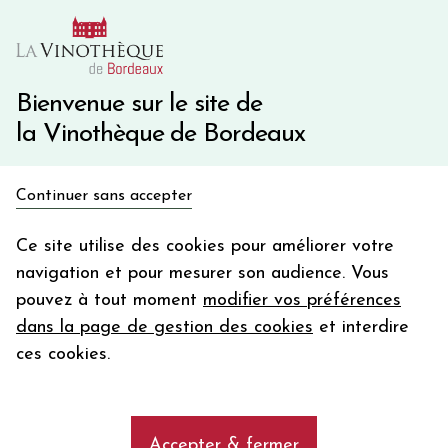
10€ de remise immédiate sur votre première commande
avec le code BIENVINO10
Une question ?
05 57 10 41 41
Bienvenue sur le site de
la Vinothèque de Bordeaux
Recevez 5€
Continuer sans accepter
en bon d'achat
Accueil
Propriétés
GLENMORANGIE
en vous inscrivant à notre newsletter
Ce site utilise des cookies pour améliorer votre
navigation et pour mesurer son audience. Vous
Votre
pouvez à tout moment
modifier vos préférences
email
Les vins de la propriété
dans la page de gestion des cookies
et interdire
GLENMORANGIE
En m’abonnant, j’accepte de recevoir la newsletter de la
ces cookies.
Vinothèque de Bordeaux.
Minimum de commande de 50€ h
frais de port. Durée de validité d’un mois
add
GLENMORANGIE
Accepter & fermer