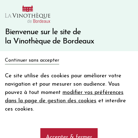
10€ de remise immédiate sur votre première commande
avec le code BIENVINO10
Une question ?
05 57 10 41 41
Bienvenue sur le site de
la Vinothèque de Bordeaux
Recevez 5€
Continuer sans accepter
en bon d'achat
Accueil
Propriétés
GLENMORANGIE
en vous inscrivant à notre newsletter
Ce site utilise des cookies pour améliorer votre
navigation et pour mesurer son audience. Vous
Votre
pouvez à tout moment
modifier vos préférences
email
Les vins de la propriété
dans la page de gestion des cookies
et interdire
GLENMORANGIE
En m’abonnant, j’accepte de recevoir la newsletter de la
ces cookies.
Vinothèque de Bordeaux.
Minimum de commande de 50€ h
frais de port. Durée de validité d’un mois
add
GLENMORANGIE
Accepter & fermer