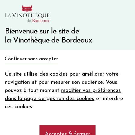
10€ de remise immédiate sur votre première commande
avec le code BIENVINO10
Une question ?
05 57 10 41 41
Bienvenue sur le site de
la Vinothèque de Bordeaux
Recevez 5€
Continuer sans accepter
en bon d'achat
Accueil
Propriétés
TOUR SAINT FORT
en vous inscrivant à notre newsletter
Ce site utilise des cookies pour améliorer votre
navigation et pour mesurer son audience. Vous
Votre
pouvez à tout moment
modifier vos préférences
email
AFFINER MA SELECTION
dans la page de gestion des cookies
et interdire
En m’abonnant, j’accepte de recevoir la newsletter de la
ces cookies.
Vinothèque de Bordeaux.
Minimum de commande de 50€ h
frais de port. Durée de validité d’un mois
Les vins de la propriété TOUR SAINT
FORT
Accepter & fermer