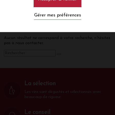
Gérer mes préférences
add
TOUR SAINT FORT
Le sous-sol des 14 hectares du Château Tour Saint-
Fort est constitué à 80 % de Calcaires dits de
Saint-Estephe, caractéristiques de l’appellation. Ces
Aucun résultat ne correspond à votre recherche, n’hésitez
sols sont dotés de fossiles de plus de 40 millions
pas à nous contacter.
d’années. Les 20 % restants sont des sols graveleux
situés dans plusieurs terroirs de la
commune.
L’Encépagement est constitué en
moyenne pour le Château Tour Saint-Fort de
Cabernet-Sauvignon à 40%, de Merlot noir à 48% et
de Petit Verdot à 12%, ce qui permet de subtiles
combinaisons. Les vignes ont un age moyen de 50
ans (avec certaines parcelles centenaires) pour le
La sélection
Château Tour Saint-Fort et 22 ans pour le Baron
d’Estours du Château Saint-Fort (second vin). Leur
Les vins sont dégustés et sélectionnés avec
densité de plantation est, selon les parcelles, de 8
beaucoup de rigueur.
000 à 10 000 pieds par hectare.
Le conseil