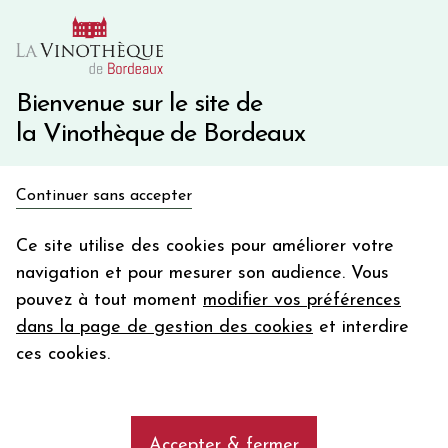
10€ de remise immédiate sur votre première commande
avec le code BIENVINO10
Une question ?
05 57 10 41 41
Bienvenue sur le site de
la Vinothèque de Bordeaux
Recevez 5€
Continuer sans accepter
en bon d'achat
Accueil
Nos Régions
Loire
Coteaux du Layon
en vous inscrivant à notre newsletter
Ce site utilise des cookies pour améliorer votre
navigation et pour mesurer son audience. Vous
Votre
pouvez à tout moment
modifier vos préférences
email
Les vins de Coteaux du Layon
dans la page de gestion des cookies
et interdire
En m’abonnant, j’accepte de recevoir la newsletter de la
ces cookies.
Vinothèque de Bordeaux.
Minimum de commande de 50€ h
frais de port. Durée de validité d’un mois
Coteaux du Layon
Accepter & fermer