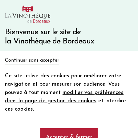
10€ de remise immédiate sur votre première commande
avec le code BIENVINO10
Une question ?
05 57 10 41 41
Bienvenue sur le site de
la Vinothèque de Bordeaux
Recevez 5€
Continuer sans accepter
en bon d'achat
Accueil
Ventes privées
Nos régions
Provence
en vous inscrivant à notre newsletter
Ce site utilise des cookies pour améliorer votre
navigation et pour mesurer son audience. Vous
Votre
pouvez à tout moment
modifier vos préférences
email
AFFINER MA SELECTION
dans la page de gestion des cookies
et interdire
En m’abonnant, j’accepte de recevoir la newsletter de la
ces cookies.
Vinothèque de Bordeaux.
Minimum de commande de 50€ h
frais de port. Durée de validité d’un mois
Les vins de Provence
Accepter & fermer