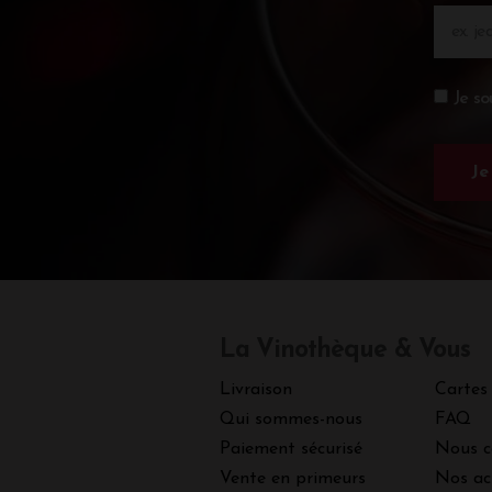
Je so
La Vinothèque & Vous
Livraison
Cartes
Qui sommes-nous
FAQ
Paiement sécurisé
Nous c
Vente en primeurs
Nos ac