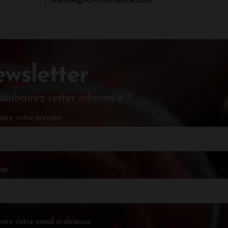
noemie@la-vinotheque.com
wsletter
souhaitez rester informé.e ?
nez votre prénom
nom
nez votre email ci-dessous