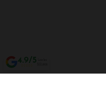
4.9/5
Lire les
513 avis