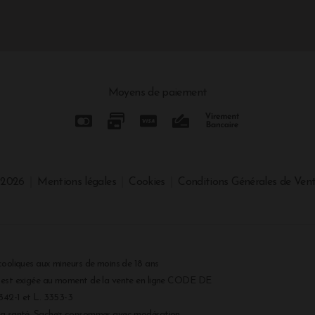
Moyens de paiement
 2026
Mentions légales
Cookies
Conditions Générales de Ven
cooliques aux mineurs de moins de 18 ans
r est exigée au moment de la vente en ligne CODE DE
2-1 et L. 3353-3
 la santé. Sachez consommer avec modération.