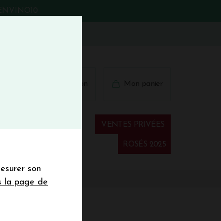
BIENVINO10
fermer
 41 41
Connexion
Mon panier
€
wsletter
VENTES PRIVÉES
Spiritueux
ROSÉS 2025
mesurer son
sletter de la
s la page de
de de 50€ hors
 mois