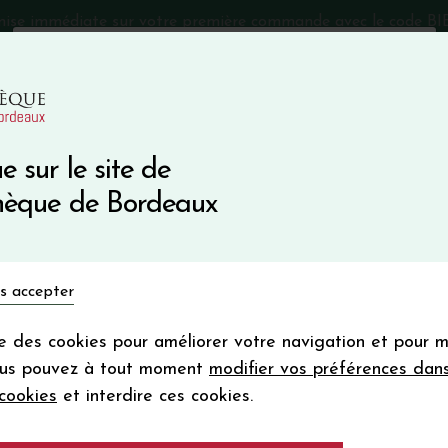
mise immédiate sur votre première commande avec le code 
Catalogue Primeurs 2025
Qui sommes-nous
05 57 10
e sur le site de
Recevez 5
thèque de Bordeaux
en bon d'achat
en vous inscrivant à notre ne
Vins du monde
Primeurs
Bio & Cie
Champagne
s accepter
Votre
email
ise des cookies pour améliorer votre navigation et pour 
En m’abonnant, j’accepte de recevoir la new
scadet Sèvre et Maine
ous pouvez à tout moment
modifier vos préférences dan
Vinothèque de Bordeaux.
Minimum de comman
cookies
et interdire ces cookies.
frais de port. Durée de validité d’un