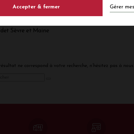
LES VINS DE MUSCADET SÈV
Gérer mes
Accepter & fermer
det Sèvre et Maine
ésultat ne correspond à votre recherche, n’hésitez pas à nous