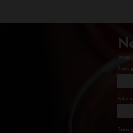
Ne
Vous 
Renseig
Votre 
Renseig