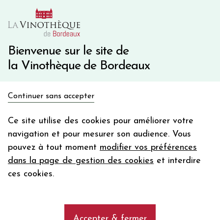
10€ de remise immédiate sur votre première commande
avec le code BIENVINO10
Une question ?
05 57 10 41 41
Bienvenue sur le site de
la Vinothèque de Bordeaux
Recevez 5€
Continuer sans accepter
en bon d'achat
Accueil
Rosés 2025
Nos régions
Loire
Touraine
en vous inscrivant à notre newsletter
Ce site utilise des cookies pour améliorer votre
navigation et pour mesurer son audience. Vous
Votre
pouvez à tout moment
modifier vos préférences
email
AFFINER MA SELECTION
dans la page de gestion des cookies
et interdire
En m’abonnant, j’accepte de recevoir la newsletter de la
ces cookies.
Vinothèque de Bordeaux.
Minimum de commande de 50€ h
frais de port. Durée de validité d’un mois
Les vins de Touraine
Accepter & fermer